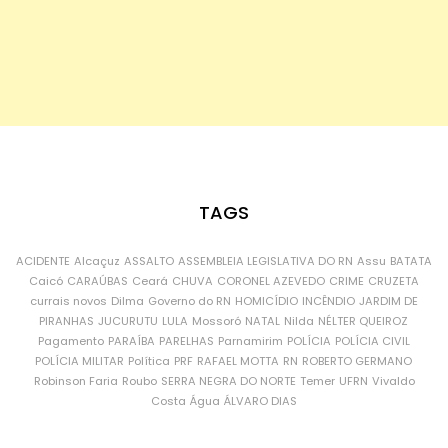
TAGS
ACIDENTE
Alcaçuz
ASSALTO
ASSEMBLEIA LEGISLATIVA DO RN
Assu
BATATA
Caicó
CARAÚBAS
Ceará
CHUVA
CORONEL AZEVEDO
CRIME
CRUZETA
currais novos
Dilma
Governo do RN
HOMICÍDIO
INCÊNDIO
JARDIM DE
PIRANHAS
JUCURUTU
LULA
Mossoró
NATAL
Nilda
NÉLTER QUEIROZ
Pagamento
PARAÍBA
PARELHAS
Parnamirim
POLÍCIA
POLÍCIA CIVIL
POLÍCIA MILITAR
Política
PRF
RAFAEL MOTTA
RN
ROBERTO GERMANO
Robinson Faria
Roubo
SERRA NEGRA DO NORTE
Temer
UFRN
Vivaldo
Costa
Água
ÁLVARO DIAS