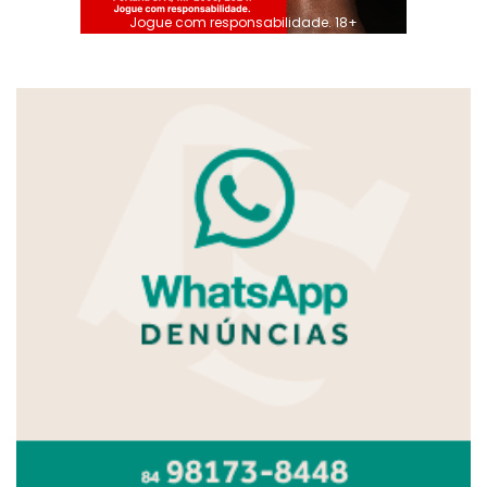
Jogue com responsabilidade. 18+