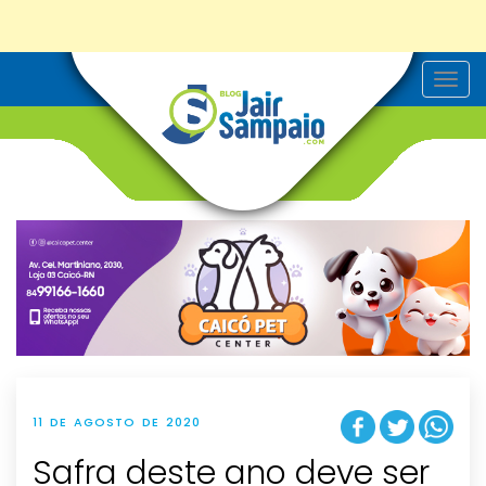
T
o
g
g
l
e
n
a
v
i
g
a
t
i
o
n
11 DE AGOSTO DE 2020
Safra deste ano deve ser