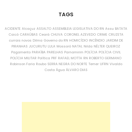
TAGS
ACIDENTE
Alcaçuz
ASSALTO
ASSEMBLEIA LEGISLATIVA DO RN
Assu
BATATA
Caicó
CARAÚBAS
Ceará
CHUVA
CORONEL AZEVEDO
CRIME
CRUZETA
currais novos
Dilma
Governo do RN
HOMICÍDIO
INCÊNDIO
JARDIM DE
PIRANHAS
JUCURUTU
LULA
Mossoró
NATAL
Nilda
NÉLTER QUEIROZ
Pagamento
PARAÍBA
PARELHAS
Parnamirim
POLÍCIA
POLÍCIA CIVIL
POLÍCIA MILITAR
Política
PRF
RAFAEL MOTTA
RN
ROBERTO GERMANO
Robinson Faria
Roubo
SERRA NEGRA DO NORTE
Temer
UFRN
Vivaldo
Costa
Água
ÁLVARO DIAS