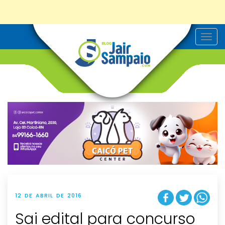
T
o
g
g
l
e
n
a
v
i
g
a
t
i
o
n
12 DE ABRIL DE 2016
Sai edital para concurso