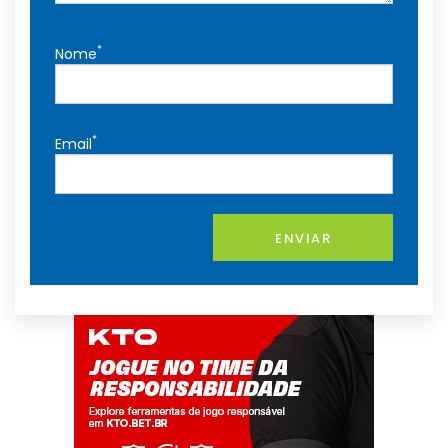
*
Nome
*
Email
ENVIAR