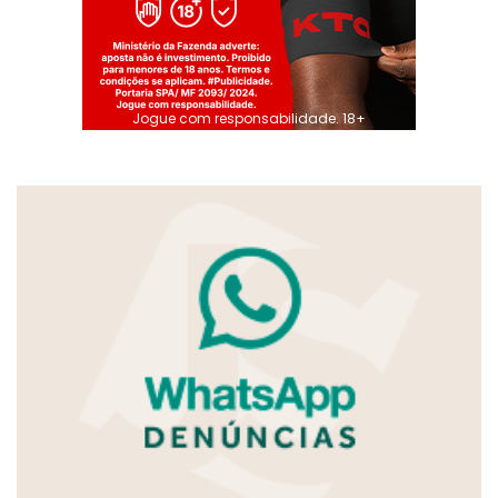
Jogue com responsabilidade. 18+