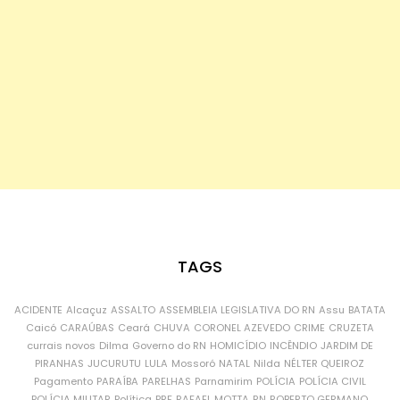
TAGS
ACIDENTE
Alcaçuz
ASSALTO
ASSEMBLEIA LEGISLATIVA DO RN
Assu
BATATA
Caicó
CARAÚBAS
Ceará
CHUVA
CORONEL AZEVEDO
CRIME
CRUZETA
currais novos
Dilma
Governo do RN
HOMICÍDIO
INCÊNDIO
JARDIM DE
PIRANHAS
JUCURUTU
LULA
Mossoró
NATAL
Nilda
NÉLTER QUEIROZ
Pagamento
PARAÍBA
PARELHAS
Parnamirim
POLÍCIA
POLÍCIA CIVIL
POLÍCIA MILITAR
Política
PRF
RAFAEL MOTTA
RN
ROBERTO GERMANO