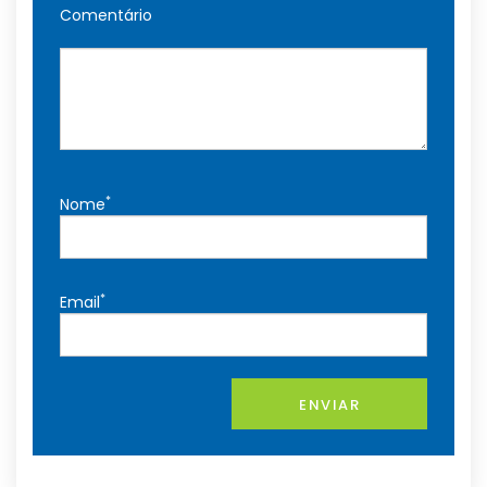
Comentário
*
Nome
*
Email
ENVIAR