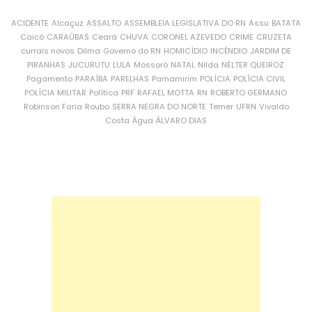
ACIDENTE
Alcaçuz
ASSALTO
ASSEMBLEIA LEGISLATIVA DO RN
Assu
BATATA
Caicó
CARAÚBAS
Ceará
CHUVA
CORONEL AZEVEDO
CRIME
CRUZETA
currais novos
Dilma
Governo do RN
HOMICÍDIO
INCÊNDIO
JARDIM DE
PIRANHAS
JUCURUTU
LULA
Mossoró
NATAL
Nilda
NÉLTER QUEIROZ
Pagamento
PARAÍBA
PARELHAS
Parnamirim
POLÍCIA
POLÍCIA CIVIL
POLÍCIA MILITAR
Política
PRF
RAFAEL MOTTA
RN
ROBERTO GERMANO
Robinson Faria
Roubo
SERRA NEGRA DO NORTE
Temer
UFRN
Vivaldo
Costa
Água
ÁLVARO DIAS