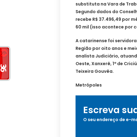
substituta na Vara de Tra
Segundo dados do Conselho
recebe R$ 37.496,49 por mê
60 mil (isso acontece por c
A catarinense foi servidora
Região por oito anos e me
analista Judiciário, atuan
Oeste, Xanxerê, 1ª de Crici
Teixeira Gouvêa.
Metrópoles
Escreva su
O seu endereço de e-ma