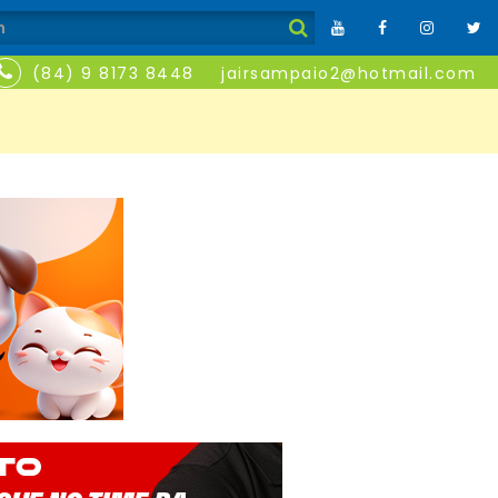
(84) 9 8173 8448
jairsampaio2@hotmail.com