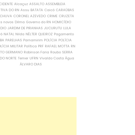
CIDENTE
Alcaçuz
ASSALTO
ASSEMBLEIA
ATIVA DO RN
Assu
BATATA
Caicó
CARAÚBAS
CHUVA
CORONEL AZEVEDO
CRIME
CRUZETA
is novos
Dilma
Governo do RN
HOMICÍDIO
NDIO
JARDIM DE PIRANHAS
JUCURUTU
LULA
ró
NATAL
Nilda
NÉLTER QUEIROZ
Pagamento
ÍBA
PARELHAS
Parnamirim
POLÍCIA
POLÍCIA
LÍCIA MILITAR
Política
PRF
RAFAEL MOTTA
RN
RTO GERMANO
Robinson Faria
Roubo
SERRA
DO NORTE
Temer
UFRN
Vivaldo Costa
Água
ÁLVARO DIAS