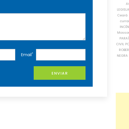
A
LEGISL
Ceará
curra
INCÊ
Mosso
PARA
CIVIL
PO
ROBE
*
Email
NEGRA 
ENVIAR