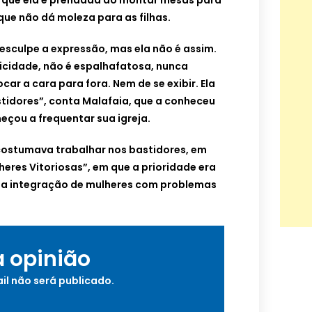
 que ela é prendada ao montar mesas para
ue não dá moleza para as filhas.
esculpe a expressão, mas ela não é assim.
cidade, não é espalhafatosa, nunca
ar a cara para fora. Nem de se exibir. Ela
tidores”, conta Malafaia, que a conheceu
çou a frequentar sua igreja.
á costumava trabalhar nos bastidores, em
heres Vitoriosas”, em que a prioridade era
 na integração de mulheres com problemas
a opinião
il não será publicado.