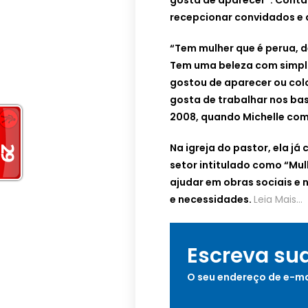
gosta de aparecer”. Conta
recepcionar convidados e q
“Tem mulher que é perua, d
Tem uma beleza com simpli
gostou de aparecer ou coloc
gosta de trabalhar nos bas
2008, quando Michelle come
Na igreja do pastor, ela j
setor intitulado como “Mul
ajudar em obras sociais e
e necessidades.
Leia Mais…
Escreva su
O seu endereço de e-ma