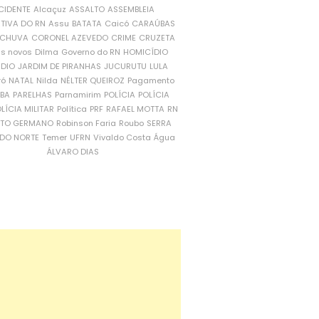
CIDENTE
Alcaçuz
ASSALTO
ASSEMBLEIA
ATIVA DO RN
Assu
BATATA
Caicó
CARAÚBAS
CHUVA
CORONEL AZEVEDO
CRIME
CRUZETA
is novos
Dilma
Governo do RN
HOMICÍDIO
NDIO
JARDIM DE PIRANHAS
JUCURUTU
LULA
ró
NATAL
Nilda
NÉLTER QUEIROZ
Pagamento
ÍBA
PARELHAS
Parnamirim
POLÍCIA
POLÍCIA
LÍCIA MILITAR
Política
PRF
RAFAEL MOTTA
RN
RTO GERMANO
Robinson Faria
Roubo
SERRA
DO NORTE
Temer
UFRN
Vivaldo Costa
Água
ÁLVARO DIAS