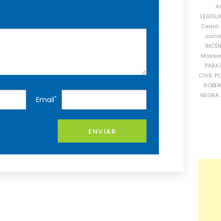
A
LEGISL
Ceará
curra
INCÊ
Mosso
PARA
CIVIL
PO
ROBE
NEGRA 
*
Email
ENVIAR