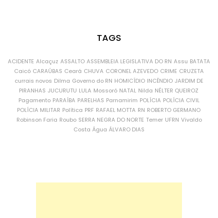
TAGS
ACIDENTE
Alcaçuz
ASSALTO
ASSEMBLEIA LEGISLATIVA DO RN
Assu
BATATA
Caicó
CARAÚBAS
Ceará
CHUVA
CORONEL AZEVEDO
CRIME
CRUZETA
currais novos
Dilma
Governo do RN
HOMICÍDIO
INCÊNDIO
JARDIM DE
PIRANHAS
JUCURUTU
LULA
Mossoró
NATAL
Nilda
NÉLTER QUEIROZ
Pagamento
PARAÍBA
PARELHAS
Parnamirim
POLÍCIA
POLÍCIA CIVIL
POLÍCIA MILITAR
Política
PRF
RAFAEL MOTTA
RN
ROBERTO GERMANO
Robinson Faria
Roubo
SERRA NEGRA DO NORTE
Temer
UFRN
Vivaldo
Costa
Água
ÁLVARO DIAS