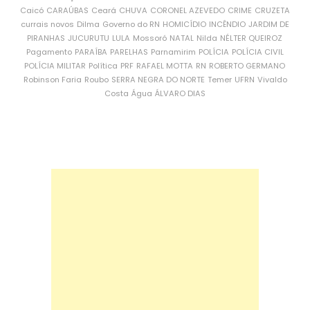
Caicó
CARAÚBAS
Ceará
CHUVA
CORONEL AZEVEDO
CRIME
CRUZETA
currais novos
Dilma
Governo do RN
HOMICÍDIO
INCÊNDIO
JARDIM DE
PIRANHAS
JUCURUTU
LULA
Mossoró
NATAL
Nilda
NÉLTER QUEIROZ
Pagamento
PARAÍBA
PARELHAS
Parnamirim
POLÍCIA
POLÍCIA CIVIL
POLÍCIA MILITAR
Política
PRF
RAFAEL MOTTA
RN
ROBERTO GERMANO
Robinson Faria
Roubo
SERRA NEGRA DO NORTE
Temer
UFRN
Vivaldo
Costa
Água
ÁLVARO DIAS