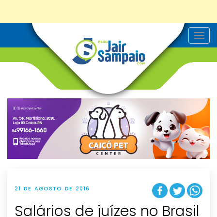
T
o
g
g
l
e
n
a
v
i
g
a
t
i
o
n
21 DE AGOSTO DE 2016
Salários de juízes no Brasil