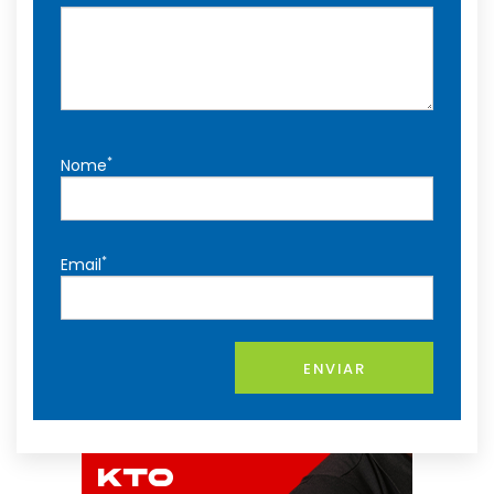
*
Nome
*
Email
ENVIAR