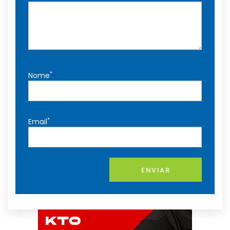
*
Nome
*
Email
ENVIAR