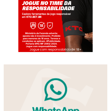
Jogue com responsabilidade. 18+