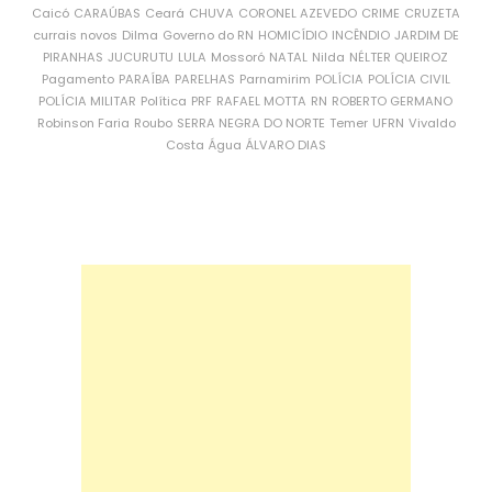
Caicó
CARAÚBAS
Ceará
CHUVA
CORONEL AZEVEDO
CRIME
CRUZETA
currais novos
Dilma
Governo do RN
HOMICÍDIO
INCÊNDIO
JARDIM DE
PIRANHAS
JUCURUTU
LULA
Mossoró
NATAL
Nilda
NÉLTER QUEIROZ
Pagamento
PARAÍBA
PARELHAS
Parnamirim
POLÍCIA
POLÍCIA CIVIL
POLÍCIA MILITAR
Política
PRF
RAFAEL MOTTA
RN
ROBERTO GERMANO
Robinson Faria
Roubo
SERRA NEGRA DO NORTE
Temer
UFRN
Vivaldo
Costa
Água
ÁLVARO DIAS