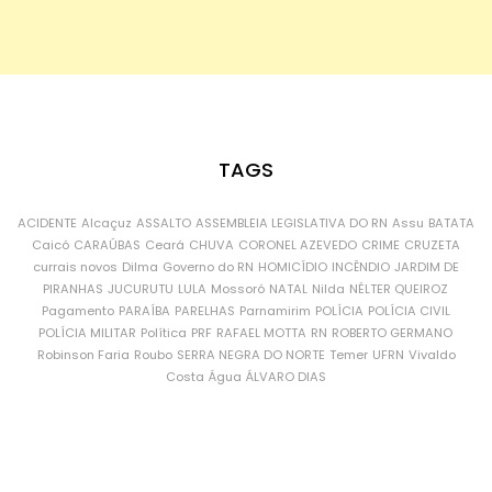
TAGS
ACIDENTE
Alcaçuz
ASSALTO
ASSEMBLEIA LEGISLATIVA DO RN
Assu
BATATA
Caicó
CARAÚBAS
Ceará
CHUVA
CORONEL AZEVEDO
CRIME
CRUZETA
currais novos
Dilma
Governo do RN
HOMICÍDIO
INCÊNDIO
JARDIM DE
PIRANHAS
JUCURUTU
LULA
Mossoró
NATAL
Nilda
NÉLTER QUEIROZ
Pagamento
PARAÍBA
PARELHAS
Parnamirim
POLÍCIA
POLÍCIA CIVIL
POLÍCIA MILITAR
Política
PRF
RAFAEL MOTTA
RN
ROBERTO GERMANO
Robinson Faria
Roubo
SERRA NEGRA DO NORTE
Temer
UFRN
Vivaldo
Costa
Água
ÁLVARO DIAS