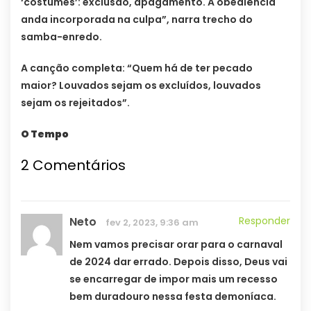
‘costumes’: exclusão, apagamento. A obediência
anda incorporada na culpa”, narra trecho do
samba-enredo.
A canção completa: “Quem há de ter pecado
maior? Louvados sejam os excluídos, louvados
sejam os rejeitados”.
O Tempo
2 Comentários
Neto
Responder
fev 2, 2023, 9:36 am
Nem vamos precisar orar para o carnaval
de 2024 dar errado. Depois disso, Deus vai
se encarregar de impor mais um recesso
bem duradouro nessa festa demoníaca.