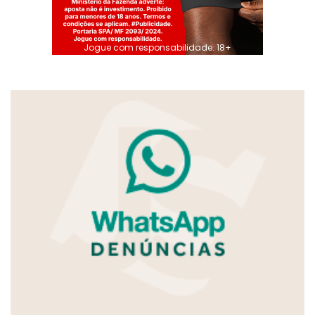
Jogue com responsabilidade. 18+