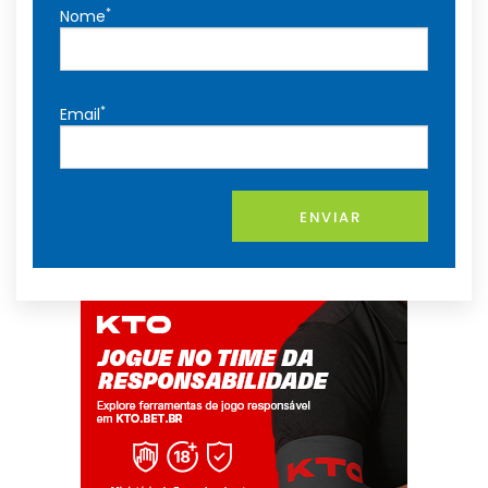
*
Nome
*
Email
ENVIAR