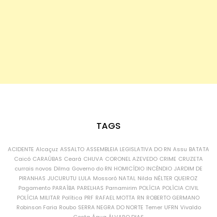
TAGS
ACIDENTE
Alcaçuz
ASSALTO
ASSEMBLEIA LEGISLATIVA DO RN
Assu
BATATA
Caicó
CARAÚBAS
Ceará
CHUVA
CORONEL AZEVEDO
CRIME
CRUZETA
currais novos
Dilma
Governo do RN
HOMICÍDIO
INCÊNDIO
JARDIM DE
PIRANHAS
JUCURUTU
LULA
Mossoró
NATAL
Nilda
NÉLTER QUEIROZ
Pagamento
PARAÍBA
PARELHAS
Parnamirim
POLÍCIA
POLÍCIA CIVIL
POLÍCIA MILITAR
Política
PRF
RAFAEL MOTTA
RN
ROBERTO GERMANO
Robinson Faria
Roubo
SERRA NEGRA DO NORTE
Temer
UFRN
Vivaldo