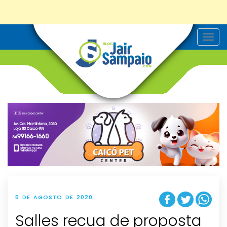
T
o
g
g
l
e
n
a
v
i
g
a
t
i
o
n
5 DE AGOSTO DE 2020
Salles recua de proposta