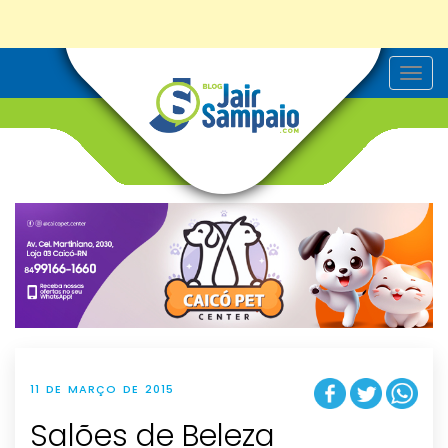
T
o
g
g
l
e
n
a
v
i
g
a
t
i
o
n
11 DE MARÇO DE 2015
Salões de Beleza