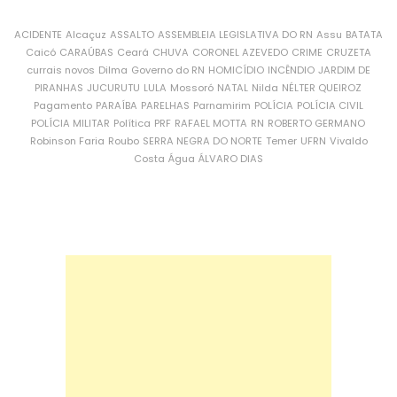
ACIDENTE
Alcaçuz
ASSALTO
ASSEMBLEIA LEGISLATIVA DO RN
Assu
BATATA
Caicó
CARAÚBAS
Ceará
CHUVA
CORONEL AZEVEDO
CRIME
CRUZETA
currais novos
Dilma
Governo do RN
HOMICÍDIO
INCÊNDIO
JARDIM DE
PIRANHAS
JUCURUTU
LULA
Mossoró
NATAL
Nilda
NÉLTER QUEIROZ
Pagamento
PARAÍBA
PARELHAS
Parnamirim
POLÍCIA
POLÍCIA CIVIL
POLÍCIA MILITAR
Política
PRF
RAFAEL MOTTA
RN
ROBERTO GERMANO
Robinson Faria
Roubo
SERRA NEGRA DO NORTE
Temer
UFRN
Vivaldo
Costa
Água
ÁLVARO DIAS