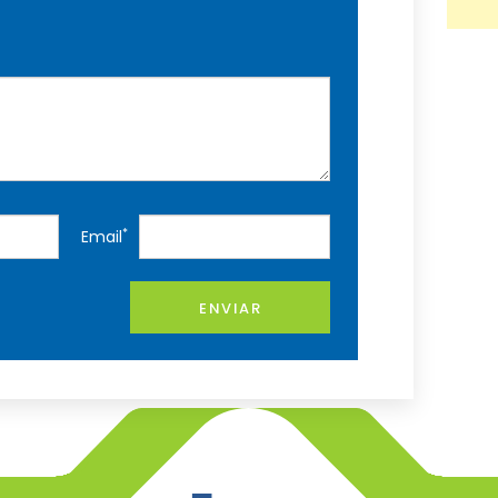
*
Email
ENVIAR