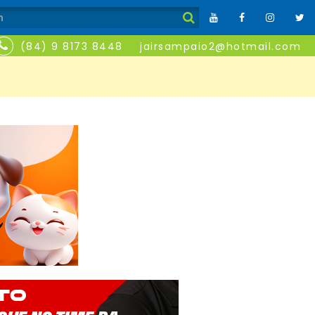
(84) 9 8173 8448
jairsampaio2@hotmail.com