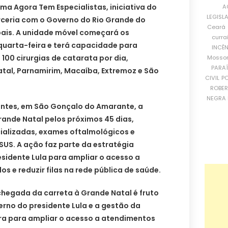
a Agora Tem Especialistas, iniciativa do
A
LEGISL
rceria com o Governo do Rio Grande do
Ceará
pais. A unidade móvel começará os
curra
uarta-feira e terá capacidade para
INCÊ
e 100 cirurgias de catarata por dia,
Mosso
PARA
tal, Parnamirim, Macaíba, Extremoz e São
CIVIL
PO
ROBE
NEGRA 
ontes, em São Gonçalo do Amarante, a
ande Natal pelos próximos 45 dias,
ializadas, exames oftalmológicos e
 SUS. A ação faz parte da estratégia
sidente Lula para ampliar o acesso a
s e reduzir filas na rede pública de saúde.
egada da carreta à Grande Natal é fruto
erno do presidente Lula e a gestão da
a para ampliar o acesso a atendimentos