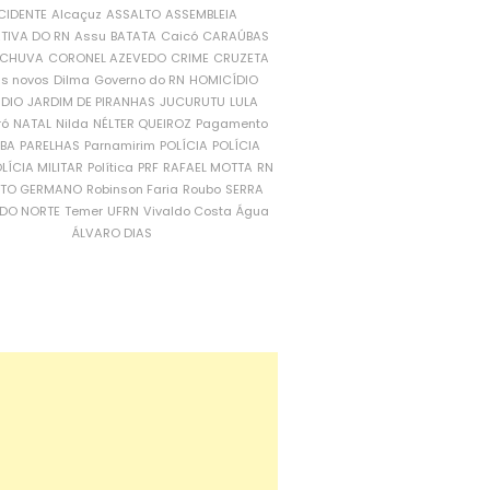
CIDENTE
Alcaçuz
ASSALTO
ASSEMBLEIA
ATIVA DO RN
Assu
BATATA
Caicó
CARAÚBAS
CHUVA
CORONEL AZEVEDO
CRIME
CRUZETA
is novos
Dilma
Governo do RN
HOMICÍDIO
NDIO
JARDIM DE PIRANHAS
JUCURUTU
LULA
ró
NATAL
Nilda
NÉLTER QUEIROZ
Pagamento
ÍBA
PARELHAS
Parnamirim
POLÍCIA
POLÍCIA
LÍCIA MILITAR
Política
PRF
RAFAEL MOTTA
RN
RTO GERMANO
Robinson Faria
Roubo
SERRA
DO NORTE
Temer
UFRN
Vivaldo Costa
Água
ÁLVARO DIAS