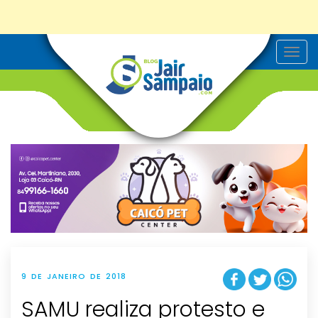
T
o
g
g
l
e
n
a
v
i
g
a
t
i
o
n
9 DE JANEIRO DE 2018
SAMU realiza protesto e