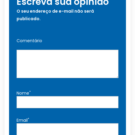
Escreva sua opinião
O seu endereço de e-mail não será
publicado.
Comentário
*
Nome
*
Email