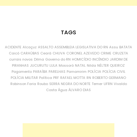
TAGS
ACIDENTE
Alcaçuz
ASSALTO
ASSEMBLEIA LEGISLATIVA DO RN
Assu
BATATA
Caicó
CARAÚBAS
Ceará
CHUVA
CORONEL AZEVEDO
CRIME
CRUZETA
currais novos
Dilma
Governo do RN
HOMICÍDIO
INCÊNDIO
JARDIM DE
PIRANHAS
JUCURUTU
LULA
Mossoró
NATAL
Nilda
NÉLTER QUEIROZ
Pagamento
PARAÍBA
PARELHAS
Parnamirim
POLÍCIA
POLÍCIA CIVIL
POLÍCIA MILITAR
Política
PRF
RAFAEL MOTTA
RN
ROBERTO GERMANO
Robinson Faria
Roubo
SERRA NEGRA DO NORTE
Temer
UFRN
Vivaldo
Costa
Água
ÁLVARO DIAS