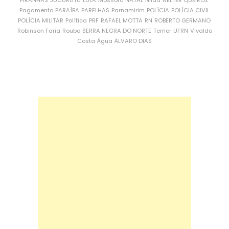
PIRANHAS
JUCURUTU
LULA
Mossoró
NATAL
Nilda
NÉLTER QUEIROZ
Pagamento
PARAÍBA
PARELHAS
Parnamirim
POLÍCIA
POLÍCIA CIVIL
POLÍCIA MILITAR
Política
PRF
RAFAEL MOTTA
RN
ROBERTO GERMANO
Robinson Faria
Roubo
SERRA NEGRA DO NORTE
Temer
UFRN
Vivaldo
Costa
Água
ÁLVARO DIAS