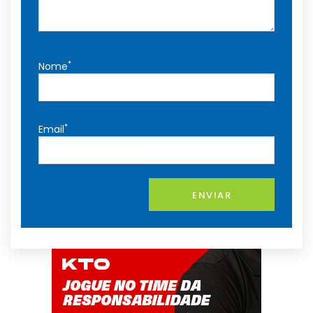
*
Nome
*
Email
ENVIAR