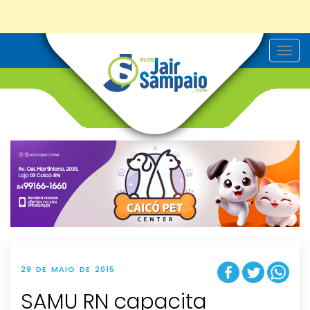
T
o
g
g
l
e
n
a
v
i
g
a
t
i
o
n
29 DE MAIO DE 2015
SAMU RN capacita