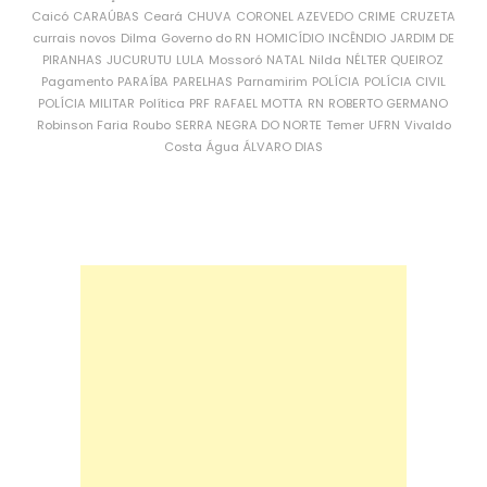
Caicó
CARAÚBAS
Ceará
CHUVA
CORONEL AZEVEDO
CRIME
CRUZETA
currais novos
Dilma
Governo do RN
HOMICÍDIO
INCÊNDIO
JARDIM DE
PIRANHAS
JUCURUTU
LULA
Mossoró
NATAL
Nilda
NÉLTER QUEIROZ
Pagamento
PARAÍBA
PARELHAS
Parnamirim
POLÍCIA
POLÍCIA CIVIL
POLÍCIA MILITAR
Política
PRF
RAFAEL MOTTA
RN
ROBERTO GERMANO
Robinson Faria
Roubo
SERRA NEGRA DO NORTE
Temer
UFRN
Vivaldo
Costa
Água
ÁLVARO DIAS