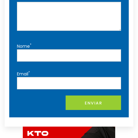
*
Nome
*
Email
ENVIAR