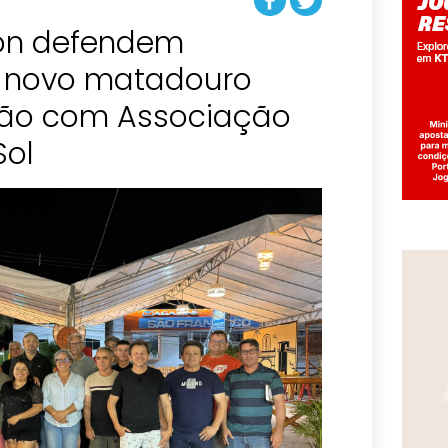
ton defendem
e novo matadouro
ião com Associação
Sol