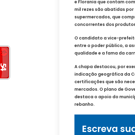
e Florania que contam co
mil rezes são abatidas po
supermercados, que compr
concorrentes dos produtor
O candidato a vice-prefeit
entre o poder público, a a
qualidade e a fama da carn
A chapa destacou, por exem
indicação geográfica da Ca
certificações que são nec
mercados. O plano de Gove
destaca o apoio do municí
rebanho.
Escreva su