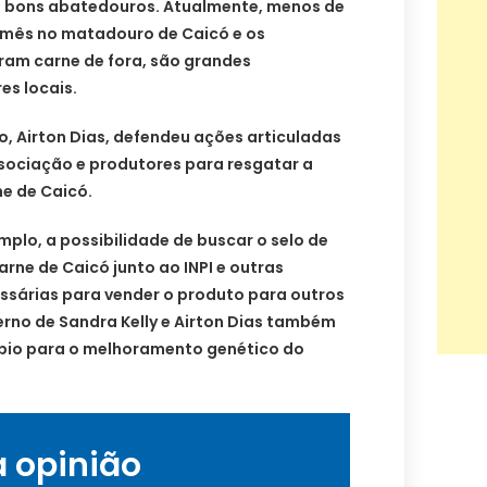
m bons abatedouros. Atualmente, menos de
r mês no matadouro de Caicó e os
am carne de fora, são grandes
es locais.
o, Airton Dias, defendeu ações articuladas
ssociação e produtores para resgatar a
e de Caicó.
plo, a possibilidade de buscar o selo de
rne de Caicó junto ao INPI e outras
essárias para vender o produto para outros
rno de Sandra Kelly e Airton Dias também
pio para o melhoramento genético do
a opinião