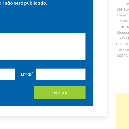
il não será publicado.
A
LEGISL
Ceará
curra
INCÊ
Mosso
PARA
CIVIL
PO
ROBE
NEGRA 
*
Email
ENVIAR