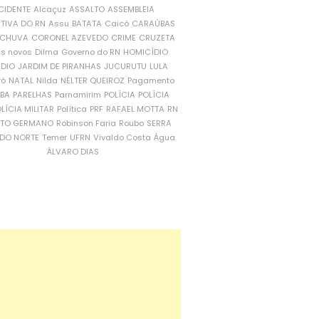
CIDENTE
Alcaçuz
ASSALTO
ASSEMBLEIA
ATIVA DO RN
Assu
BATATA
Caicó
CARAÚBAS
CHUVA
CORONEL AZEVEDO
CRIME
CRUZETA
is novos
Dilma
Governo do RN
HOMICÍDIO
NDIO
JARDIM DE PIRANHAS
JUCURUTU
LULA
ró
NATAL
Nilda
NÉLTER QUEIROZ
Pagamento
ÍBA
PARELHAS
Parnamirim
POLÍCIA
POLÍCIA
LÍCIA MILITAR
Política
PRF
RAFAEL MOTTA
RN
RTO GERMANO
Robinson Faria
Roubo
SERRA
DO NORTE
Temer
UFRN
Vivaldo Costa
Água
ÁLVARO DIAS