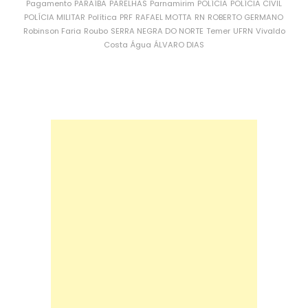
Pagamento
PARAÍBA
PARELHAS
Parnamirim
POLÍCIA
POLÍCIA CIVIL
POLÍCIA MILITAR
Política
PRF
RAFAEL MOTTA
RN
ROBERTO GERMANO
Robinson Faria
Roubo
SERRA NEGRA DO NORTE
Temer
UFRN
Vivaldo
Costa
Água
ÁLVARO DIAS