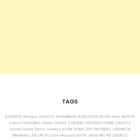
TAGS
ACIDENTE
Alcaçuz
ASSALTO
ASSEMBLEIA LEGISLATIVA DO RN
Assu
BATATA
Caicó
CARAÚBAS
Ceará
CHUVA
CORONEL AZEVEDO
CRIME
CRUZETA
currais novos
Dilma
Governo do RN
HOMICÍDIO
INCÊNDIO
JARDIM DE
PIRANHAS
JUCURUTU
LULA
Mossoró
NATAL
Nilda
NÉLTER QUEIROZ