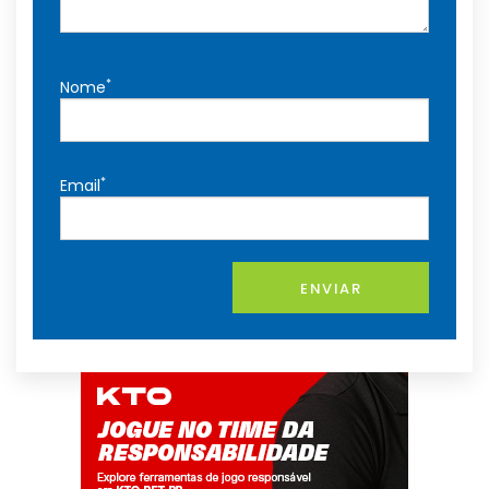
*
Nome
*
Email
ENVIAR