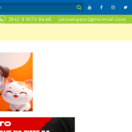
(84) 9 8173 8448
jairsampaio2@hotmail.com