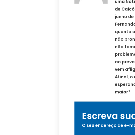
uma Notí
de Caicó
junho de
Fernando
quanto o
não prom
não toma
problema
ao preva
vem afli
Afinal, o
esperand
maior?
Escreva su
O seu endereço de e-ma