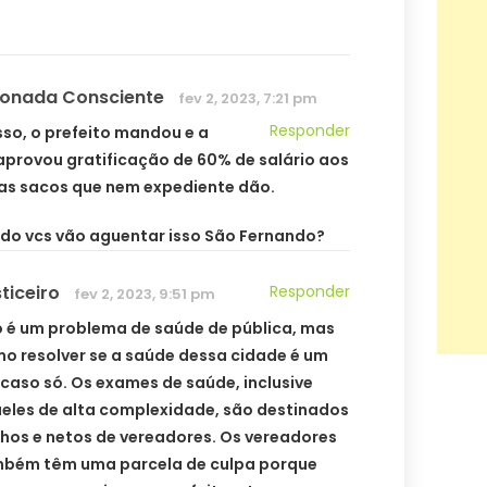
onada Consciente
fev 2, 2023, 7:21 pm
Responder
sso, o prefeito mandou e a
provou gratificação de 60% de salário aos
as sacos que nem expediente dão.
do vcs vão aguentar isso São Fernando?
ticeiro
Responder
fev 2, 2023, 9:51 pm
o é um problema de saúde de pública, mas
o resolver se a saúde dessa cidade é um
caso só. Os exames de saúde, inclusive
eles de alta complexidade, são destinados
ilhos e netos de vereadores. Os vereadores
bém têm uma parcela de culpa porque