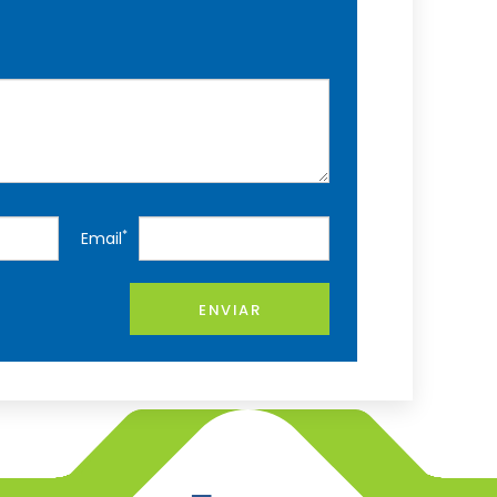
*
Email
ENVIAR