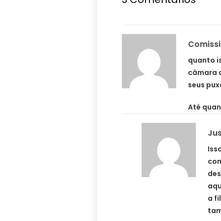
Comissi
quanto i
câmara a
seus pux
Até quan
Jus
Iss
com
des
aqu
a f
tam