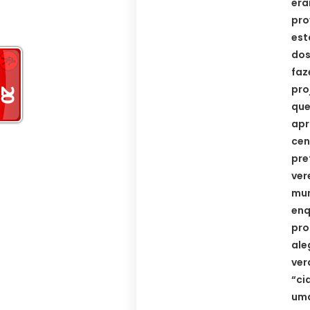
era
pro
est
dos
faz
pro
que
apr
cen
pre
ver
mun
enq
pro
ale
ver
“ci
uma