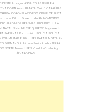
CIDENTE
Alcaçuz
ASSALTO
ASSEMBLEIA
ATIVA DO RN
Assu
BATATA
Caicó
CARAÚBAS
CHUVA
CORONEL AZEVEDO
CRIME
CRUZETA
is novos
Dilma
Governo do RN
HOMICÍDIO
NDIO
JARDIM DE PIRANHAS
JUCURUTU
LULA
ró
NATAL
Nilda
NÉLTER QUEIROZ
Pagamento
ÍBA
PARELHAS
Parnamirim
POLÍCIA
POLÍCIA
LÍCIA MILITAR
Política
PRF
RAFAEL MOTTA
RN
RTO GERMANO
Robinson Faria
Roubo
SERRA
DO NORTE
Temer
UFRN
Vivaldo Costa
Água
ÁLVARO DIAS