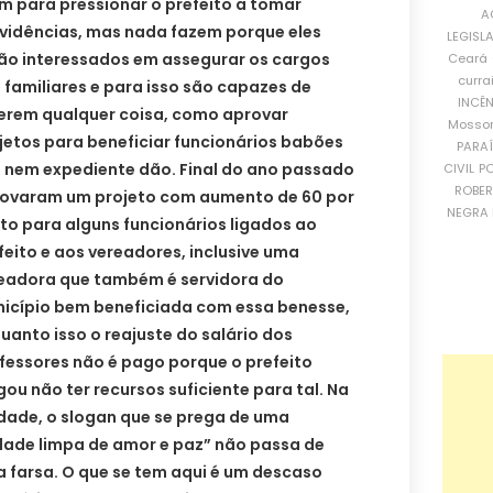
m para pressionar o prefeito a tomar
A
vidências, mas nada fazem porque eles
LEGISL
ão interessados em assegurar os cargos
Ceará
curra
 familiares e para isso são capazes de
INCÊ
erem qualquer coisa, como aprovar
Mosso
jetos para beneficiar funcionários babões
PARA
 nem expediente dão. Final do ano passado
CIVIL
PO
ROBE
ovaram um projeto com aumento de 60 por
NEGRA 
to para alguns funcionários ligados ao
feito e aos vereadores, inclusive uma
eadora que também é servidora do
icípio bem beneficiada com essa benesse,
uanto isso o reajuste do salário dos
fessores não é pago porque o prefeito
gou não ter recursos suficiente para tal. Na
dade, o slogan que se prega de uma
dade limpa de amor e paz” não passa de
 farsa. O que se tem aqui é um descaso