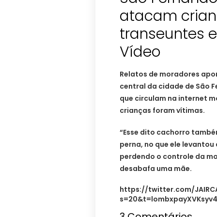
atacam crian
transeuntes 
Vídeo
Relatos de moradores apo
central da cidade de São F
que circulam na internet 
crianças foram vítimas.
“Esse dito cachorro també
perna, no que ele levantou
perdendo o controle da mo
desabafa uma mãe.
https://twitter.com/JAIR
s=20&t=lombxpayXVKsyv
3 Comentários