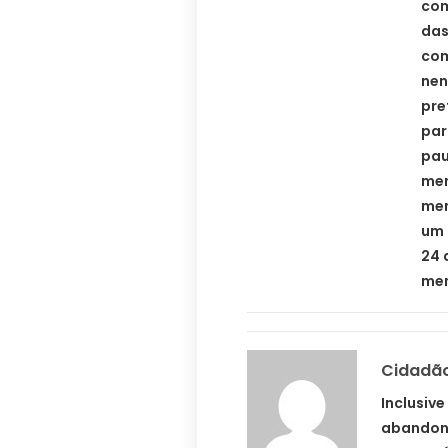
com
das
com
nen
pre
par
pau
men
men
um 
24 
men
Cidadão
Inclusiv
abandona