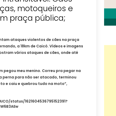
ças, motoqueiros e
em praça pública;
ntam ataques violentos de cães na praça
ernando, a 18km de Caicó. Vídeos e imagens
mostram vários ataques de cães, onde até
m pegou meu menino. Correu pra pegar na
 a perna para não ser atacado, terminou
to e caiu e quebrou tudo na moto”,
CAICO/status/1621604536795152391?
4W6B3AEw