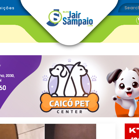
eições