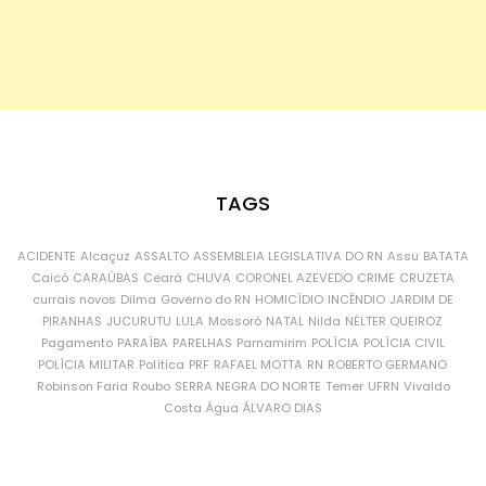
TAGS
ACIDENTE
Alcaçuz
ASSALTO
ASSEMBLEIA LEGISLATIVA DO RN
Assu
BATATA
Caicó
CARAÚBAS
Ceará
CHUVA
CORONEL AZEVEDO
CRIME
CRUZETA
currais novos
Dilma
Governo do RN
HOMICÍDIO
INCÊNDIO
JARDIM DE
PIRANHAS
JUCURUTU
LULA
Mossoró
NATAL
Nilda
NÉLTER QUEIROZ
Pagamento
PARAÍBA
PARELHAS
Parnamirim
POLÍCIA
POLÍCIA CIVIL
POLÍCIA MILITAR
Política
PRF
RAFAEL MOTTA
RN
ROBERTO GERMANO
Robinson Faria
Roubo
SERRA NEGRA DO NORTE
Temer
UFRN
Vivaldo
Costa
Água
ÁLVARO DIAS