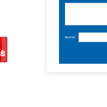
*
Nome