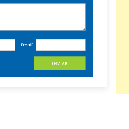
*
Email
ENVIAR