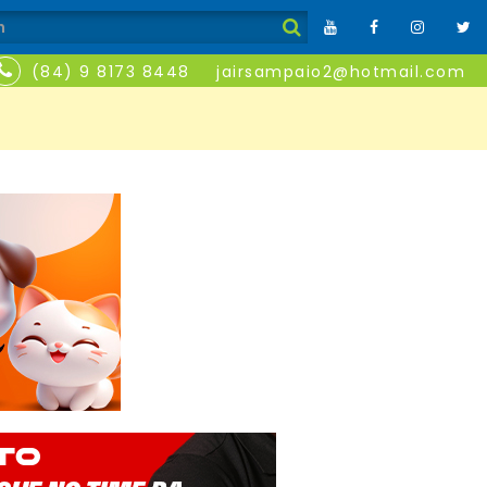
(84) 9 8173 8448
jairsampaio2@hotmail.com