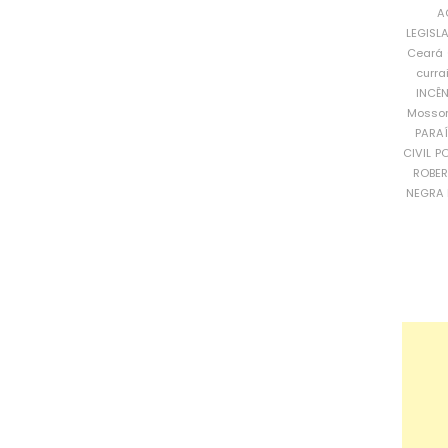
A
LEGISL
Ceará
curra
INCÊ
Mosso
PARA
CIVIL
PO
ROBE
NEGRA 