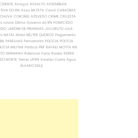
CIDENTE
Alcaçuz
ASSALTO
ASSEMBLEIA
ATIVA DO RN
Assu
BATATA
Caicó
CARAÚBAS
CHUVA
CORONEL AZEVEDO
CRIME
CRUZETA
is novos
Dilma
Governo do RN
HOMICÍDIO
NDIO
JARDIM DE PIRANHAS
JUCURUTU
LULA
ró
NATAL
Nilda
NÉLTER QUEIROZ
Pagamento
ÍBA
PARELHAS
Parnamirim
POLÍCIA
POLÍCIA
LÍCIA MILITAR
Política
PRF
RAFAEL MOTTA
RN
RTO GERMANO
Robinson Faria
Roubo
SERRA
DO NORTE
Temer
UFRN
Vivaldo Costa
Água
ÁLVARO DIAS