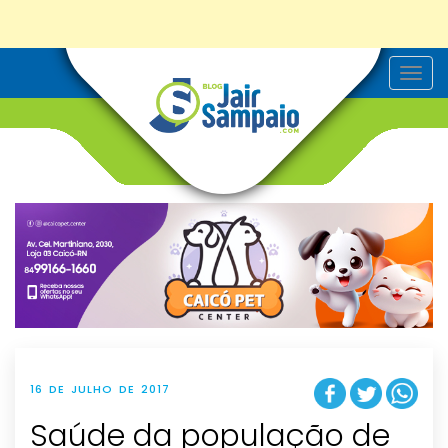
T
o
g
g
l
e
n
a
v
i
g
a
t
i
o
n
16 DE JULHO DE 2017
Saúde da população de