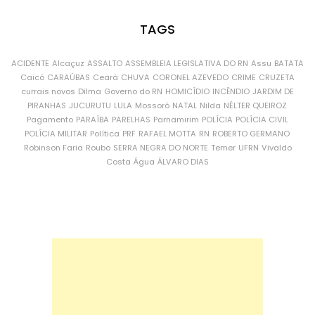
TAGS
ACIDENTE
Alcaçuz
ASSALTO
ASSEMBLEIA LEGISLATIVA DO RN
Assu
BATATA
Caicó
CARAÚBAS
Ceará
CHUVA
CORONEL AZEVEDO
CRIME
CRUZETA
currais novos
Dilma
Governo do RN
HOMICÍDIO
INCÊNDIO
JARDIM DE
PIRANHAS
JUCURUTU
LULA
Mossoró
NATAL
Nilda
NÉLTER QUEIROZ
Pagamento
PARAÍBA
PARELHAS
Parnamirim
POLÍCIA
POLÍCIA CIVIL
POLÍCIA MILITAR
Política
PRF
RAFAEL MOTTA
RN
ROBERTO GERMANO
Robinson Faria
Roubo
SERRA NEGRA DO NORTE
Temer
UFRN
Vivaldo
Costa
Água
ÁLVARO DIAS