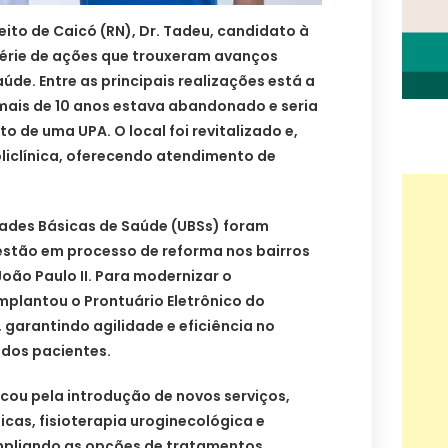
eito de Caicó (RN), Dr. Tadeu, candidato à
érie de ações que trouxeram avanços
aúde. Entre as principais realizações está a
 mais de 10 anos estava abandonado e seria
 de uma UPA. O local foi revitalizado e,
liclínica, oferecendo atendimento de
dades Básicas de Saúde (UBSs) foram
 estão em processo de reforma nos bairros
 João Paulo II. Para modernizar o
mplantou o Prontuário Eletrônico do
garantindo agilidade e eficiência no
os pacientes.
ou pela introdução de novos serviços,
cas, fisioterapia uroginecológica e
ampliando as opções de tratamentos