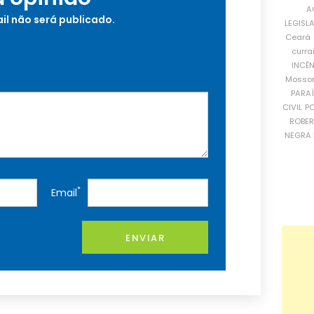
A
il não será publicado.
LEGISL
Ceará
curra
INCÊ
Mosso
PARA
CIVIL
PO
ROBE
NEGRA 
*
Email
ENVIAR