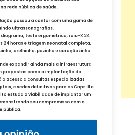
 na rede pública de saúde.
ulação passou a contar com uma gama de
uindo ultrassonografias,
diograma, teste ergométrico, raio-X 24
is 24 horas e triagem neonatal completa,
uinha, orelhinha, pezinho e coraçãozinho.
ende expandir ainda mais a infraestrutura
om propostas como a implantação da
rá o acesso a consultas especializadas
tais, e sedes definitivas para os Caps III e
efeito estuda a viabilidade de implantar um
 demonstrando seu compromisso com o
e pública.
a opinião