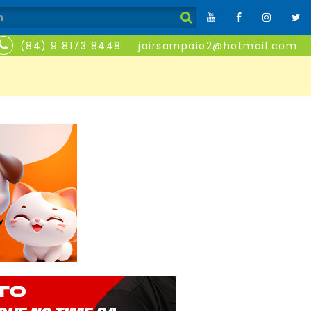
(84) 9 8173 8448
jairsampaio2@hotmail.com