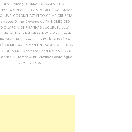
CIDENTE
Alcaçuz
ASSALTO
ASSEMBLEIA
ATIVA DO RN
Assu
BATATA
Caicó
CARAÚBAS
CHUVA
CORONEL AZEVEDO
CRIME
CRUZETA
is novos
Dilma
Governo do RN
HOMICÍDIO
NDIO
JARDIM DE PIRANHAS
JUCURUTU
LULA
ró
NATAL
Nilda
NÉLTER QUEIROZ
Pagamento
ÍBA
PARELHAS
Parnamirim
POLÍCIA
POLÍCIA
LÍCIA MILITAR
Política
PRF
RAFAEL MOTTA
RN
RTO GERMANO
Robinson Faria
Roubo
SERRA
DO NORTE
Temer
UFRN
Vivaldo Costa
Água
ÁLVARO DIAS