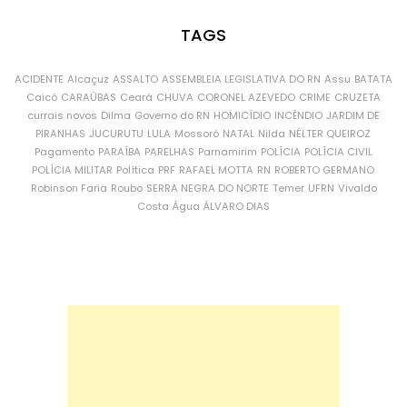
TAGS
ACIDENTE
Alcaçuz
ASSALTO
ASSEMBLEIA LEGISLATIVA DO RN
Assu
BATATA
Caicó
CARAÚBAS
Ceará
CHUVA
CORONEL AZEVEDO
CRIME
CRUZETA
currais novos
Dilma
Governo do RN
HOMICÍDIO
INCÊNDIO
JARDIM DE
PIRANHAS
JUCURUTU
LULA
Mossoró
NATAL
Nilda
NÉLTER QUEIROZ
Pagamento
PARAÍBA
PARELHAS
Parnamirim
POLÍCIA
POLÍCIA CIVIL
POLÍCIA MILITAR
Política
PRF
RAFAEL MOTTA
RN
ROBERTO GERMANO
Robinson Faria
Roubo
SERRA NEGRA DO NORTE
Temer
UFRN
Vivaldo
Costa
Água
ÁLVARO DIAS