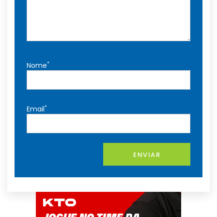
*
Nome
*
Email
ENVIAR