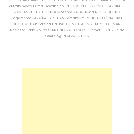
Caicó
CARAÚBAS
Ceará
CHUVA
CORONEL AZEVEDO
CRIME
CRUZETA
currais novos
Dilma
Governo do RN
HOMICÍDIO
INCÊNDIO
JARDIM DE
PIRANHAS
JUCURUTU
LULA
Mossoró
NATAL
Nilda
NÉLTER QUEIROZ
Pagamento
PARAÍBA
PARELHAS
Parnamirim
POLÍCIA
POLÍCIA CIVIL
POLÍCIA MILITAR
Política
PRF
RAFAEL MOTTA
RN
ROBERTO GERMANO
Robinson Faria
Roubo
SERRA NEGRA DO NORTE
Temer
UFRN
Vivaldo
Costa
Água
ÁLVARO DIAS