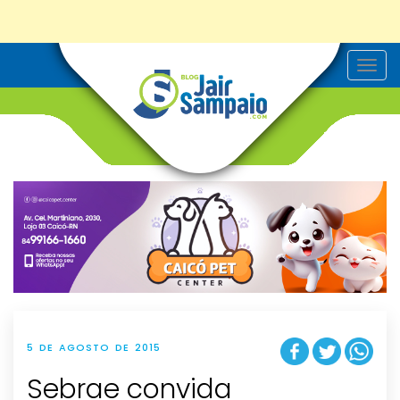
T
o
g
g
l
e
n
a
v
i
g
a
t
i
o
n
5 DE AGOSTO DE 2015
Sebrae convida