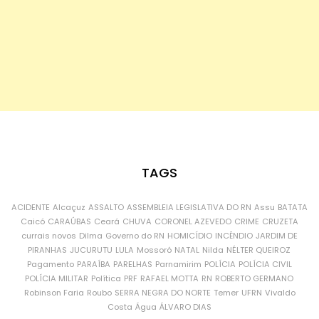
TAGS
ACIDENTE
Alcaçuz
ASSALTO
ASSEMBLEIA LEGISLATIVA DO RN
Assu
BATATA
Caicó
CARAÚBAS
Ceará
CHUVA
CORONEL AZEVEDO
CRIME
CRUZETA
currais novos
Dilma
Governo do RN
HOMICÍDIO
INCÊNDIO
JARDIM DE
PIRANHAS
JUCURUTU
LULA
Mossoró
NATAL
Nilda
NÉLTER QUEIROZ
Pagamento
PARAÍBA
PARELHAS
Parnamirim
POLÍCIA
POLÍCIA CIVIL
POLÍCIA MILITAR
Política
PRF
RAFAEL MOTTA
RN
ROBERTO GERMANO
Robinson Faria
Roubo
SERRA NEGRA DO NORTE
Temer
UFRN
Vivaldo
Costa
Água
ÁLVARO DIAS