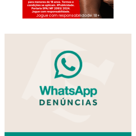
Jogue com responsabilidade. 18+