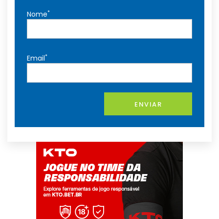
*
Nome
*
Email
ENVIAR