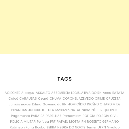
TAGS
ACIDENTE
Alcaçuz
ASSALTO
ASSEMBLEIA LEGISLATIVA DO RN
Assu
BATATA
Caicó
CARAÚBAS
Ceará
CHUVA
CORONEL AZEVEDO
CRIME
CRUZETA
currais novos
Dilma
Governo do RN
HOMICÍDIO
INCÊNDIO
JARDIM DE
PIRANHAS
JUCURUTU
LULA
Mossoró
NATAL
Nilda
NÉLTER QUEIROZ
Pagamento
PARAÍBA
PARELHAS
Parnamirim
POLÍCIA
POLÍCIA CIVIL
POLÍCIA MILITAR
Política
PRF
RAFAEL MOTTA
RN
ROBERTO GERMANO
Robinson Faria
Roubo
SERRA NEGRA DO NORTE
Temer
UFRN
Vivaldo