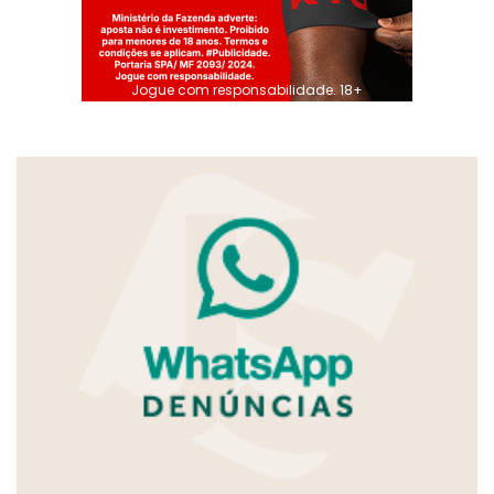
Jogue com responsabilidade. 18+