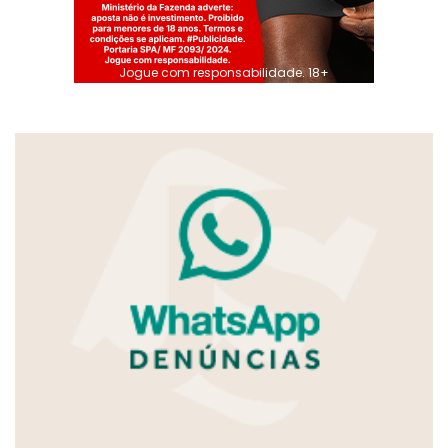
Jogue com responsabilidade. 18+