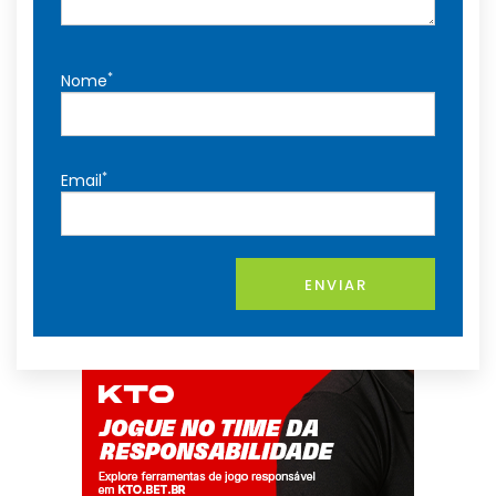
*
Nome
*
Email
ENVIAR