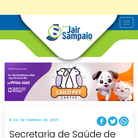
T
o
g
g
l
e
n
a
v
i
g
a
t
i
o
n
6 DE SETEMBRO DE 2021
Secretaria de Saúde de