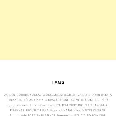
TAGS
ACIDENTE
Alcaçuz
ASSALTO
ASSEMBLEIA LEGISLATIVA DO RN
Assu
BATATA
Caicó
CARAÚBAS
Ceará
CHUVA
CORONEL AZEVEDO
CRIME
CRUZETA
currais novos
Dilma
Governo do RN
HOMICÍDIO
INCÊNDIO
JARDIM DE
PIRANHAS
JUCURUTU
LULA
Mossoró
NATAL
Nilda
NÉLTER QUEIROZ
Pagamento
PARAÍBA
PARELHAS
Parnamirim
POLÍCIA
POLÍCIA CIVIL