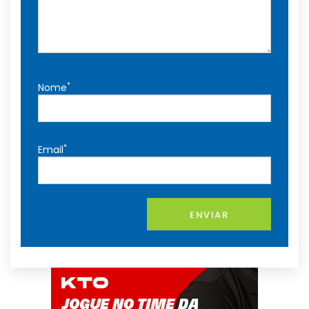
*
Nome
*
Email
ENVIAR