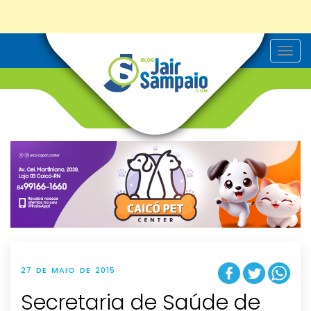
T
o
g
g
l
e
n
a
v
i
g
a
t
i
o
n
27 DE MAIO DE 2015
Secretaria de Saúde de