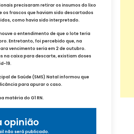
sionais precisaram retirar os insumos do lixo
ue os frascos que haviam sido descartados
idos, como havia sido interpretado.
houve o entendimento de que o lote teria
ro. Entretanto, foi percebido que, na
para vencimento seria em 2 de outubro.
s na caixa para descarte, existiam doses
d-19.
cipal de Saúde (SMS) Natal informou que
dicância para apurar o caso.
a matéria do G1 RN.
a opinião
il não será publicado.