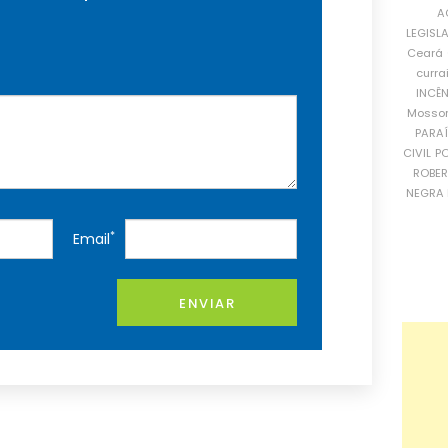
A
LEGISL
Ceará
curra
INCÊ
Mosso
PARA
CIVIL
PO
ROBE
NEGRA 
*
Email
ENVIAR