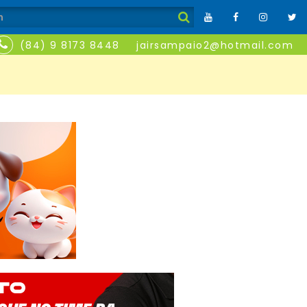
(84) 9 8173 8448
jairsampaio2@hotmail.com