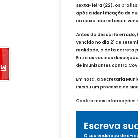
sexta-feira (22), os profis
após a identificação de q
na caixa não estavam venc
Antes do descarte errado, 
vencido no dia 21 de setemb
realidade, a data correta 
Entre as vacinas despejada
de imunizantes contra Covi
Em nota, a Secretaria Muni
iniciou um processo de sin
Confira mais informações n
Escreva su
O seu endereço de e-ma