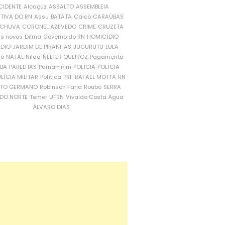
CIDENTE
Alcaçuz
ASSALTO
ASSEMBLEIA
ATIVA DO RN
Assu
BATATA
Caicó
CARAÚBAS
CHUVA
CORONEL AZEVEDO
CRIME
CRUZETA
is novos
Dilma
Governo do RN
HOMICÍDIO
NDIO
JARDIM DE PIRANHAS
JUCURUTU
LULA
ró
NATAL
Nilda
NÉLTER QUEIROZ
Pagamento
ÍBA
PARELHAS
Parnamirim
POLÍCIA
POLÍCIA
LÍCIA MILITAR
Política
PRF
RAFAEL MOTTA
RN
RTO GERMANO
Robinson Faria
Roubo
SERRA
DO NORTE
Temer
UFRN
Vivaldo Costa
Água
ÁLVARO DIAS