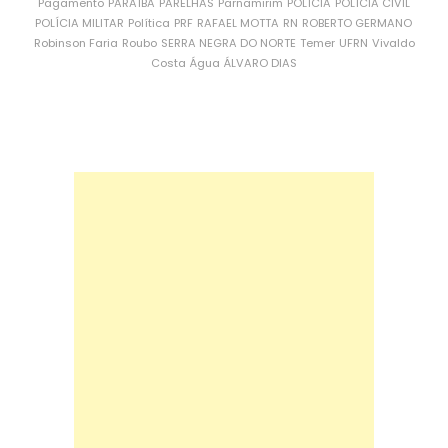
Pagamento
PARAÍBA
PARELHAS
Parnamirim
POLÍCIA
POLÍCIA CIVIL
POLÍCIA MILITAR
Política
PRF
RAFAEL MOTTA
RN
ROBERTO GERMANO
Robinson Faria
Roubo
SERRA NEGRA DO NORTE
Temer
UFRN
Vivaldo
Costa
Água
ÁLVARO DIAS