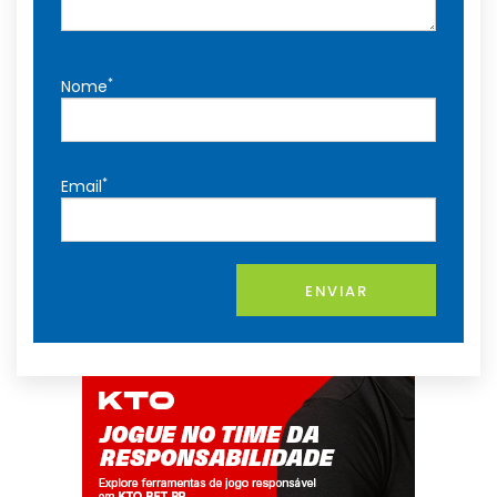
*
Nome
*
Email
ENVIAR