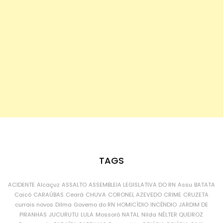
TAGS
ACIDENTE
Alcaçuz
ASSALTO
ASSEMBLEIA LEGISLATIVA DO RN
Assu
BATATA
Caicó
CARAÚBAS
Ceará
CHUVA
CORONEL AZEVEDO
CRIME
CRUZETA
currais novos
Dilma
Governo do RN
HOMICÍDIO
INCÊNDIO
JARDIM DE
PIRANHAS
JUCURUTU
LULA
Mossoró
NATAL
Nilda
NÉLTER QUEIROZ