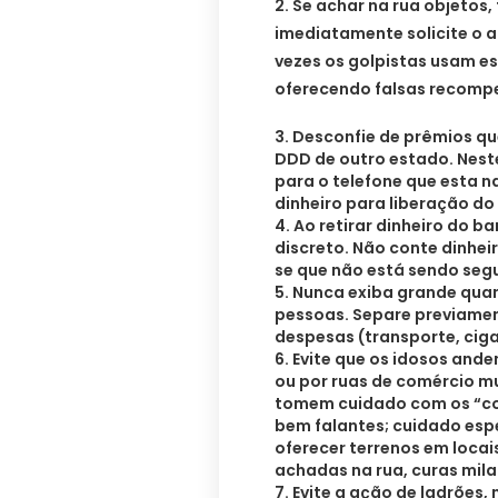
2. Se achar na rua objetos,
imediatamente solicite o a
vezes os golpistas usam e
oferecendo falsas recomp
3. Desconfie de prêmios q
DDD de outro estado. Nes
para o telefone que esta 
dinheiro para liberação do
4. Ao retirar dinheiro do 
discreto. Não conte dinhei
se que não está sendo seg
5. Nunca exiba grande qua
pessoas. Separe previamen
despesas (transporte, cigar
6. Evite que os idosos an
ou por ruas de comércio m
tomem cuidado com os “con
bem falantes; cuidado es
oferecer terrenos em locai
achadas na rua, curas mila
7. Evite a ação de ladrões