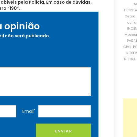
bíveis pela Polícia. Em caso de dúvidas,
A
ro “190”.
LEGISL
Ceará
curra
a opinião
INCÊ
Mosso
il não será publicado.
PARA
CIVIL
PO
ROBE
NEGRA 
*
Email
ENVIAR