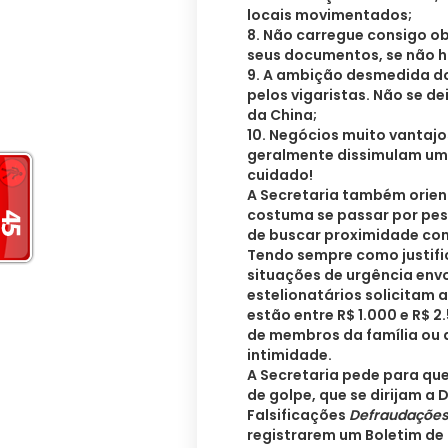
locais movimentados;
8. Não carregue consigo ob
seus documentos, se não h
9. A ambição desmedida do
pelos vigaristas. Não se de
da China;
10. Negócios muito vantajo
geralmente dissimulam um
cuidado!
A Secretaria também orien
costuma se passar por pess
de buscar proximidade com
Tendo sempre como justific
situações de urgência env
estelionatários solicitam 
estão entre R$ 1.000 e R$ 
de membros da família ou 
intimidade.
A Secretaria pede para que
de golpe, que se dirijam a 
Falsificações
Defraudaçõe
registrarem um Boletim de 