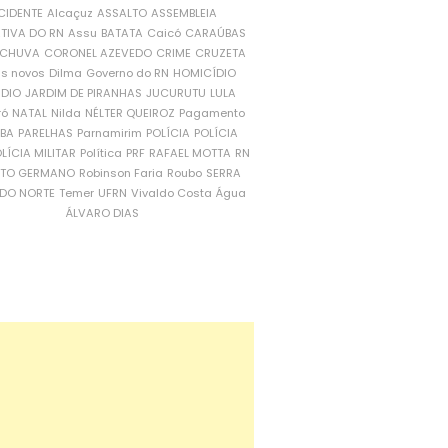
CIDENTE
Alcaçuz
ASSALTO
ASSEMBLEIA
ATIVA DO RN
Assu
BATATA
Caicó
CARAÚBAS
CHUVA
CORONEL AZEVEDO
CRIME
CRUZETA
is novos
Dilma
Governo do RN
HOMICÍDIO
NDIO
JARDIM DE PIRANHAS
JUCURUTU
LULA
ró
NATAL
Nilda
NÉLTER QUEIROZ
Pagamento
ÍBA
PARELHAS
Parnamirim
POLÍCIA
POLÍCIA
LÍCIA MILITAR
Política
PRF
RAFAEL MOTTA
RN
RTO GERMANO
Robinson Faria
Roubo
SERRA
DO NORTE
Temer
UFRN
Vivaldo Costa
Água
ÁLVARO DIAS