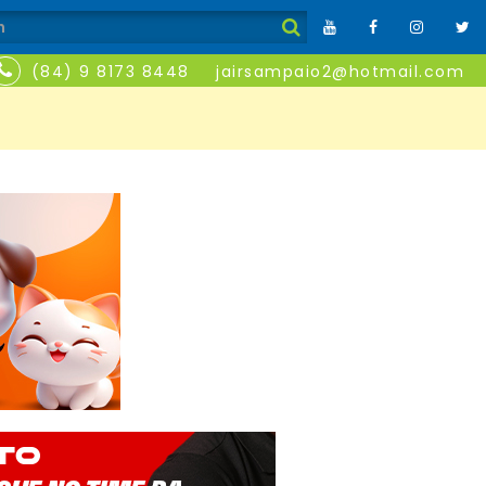
(84) 9 8173 8448
jairsampaio2@hotmail.com