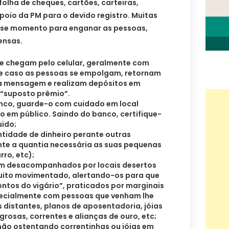
 folha de cheques, cartões, carteiras,
poio da PM para o devido registro. Muitas
sse momento para enganar as pessoas,
ensas.
ue chegam pelo celular, geralmente com
te caso as pessoas se empolgam, retornam
na mensagem e realizam depósitos em
 “suposto prêmio”.
banco, guarde-o com cuidado em local
ro em público. Saindo do banco, certifique-
uido;
ntidade de dinheiro perante outras
te a quantia necessária as suas pequenas
ro, etc);
dem desacompanhados por locais desertos
uito movimentado, alertando-os para que
tos do vigário”, praticados por marginais
pecialmente com pessoas que venham lhe
s distantes, planos de aposentadoria, jóias
grosas, correntes e alianças de ouro, etc;
, não ostentando correntinhas ou jóias em