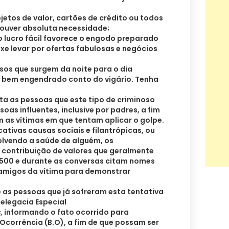
jetos de valor, cartões de crédito ou todos
ouver absoluta necessidade;
 lucro fácil favorece o engodo preparado
ixe levar por ofertas fabulosas e negócios
sos que surgem da noite para o dia
 bem engendrado conto do vigário. Tenha
ta as pessoas que este tipo de criminoso
oas influentes, inclusive por padres, a fim
 as vítimas em que tentam aplicar o golpe.
ativas causas sociais e filantrópicas, ou
olvendo a saúde de alguém, os
a contribuição de valores que geralmente
2.500 e durante as conversas citam nomes
amigos da vítima para demonstrar
 as pessoas que já sofreram esta tentativa
Delegacia Especial
s
, informando o fato ocorrido para
Ocorrência (B.O), a fim de que possam ser