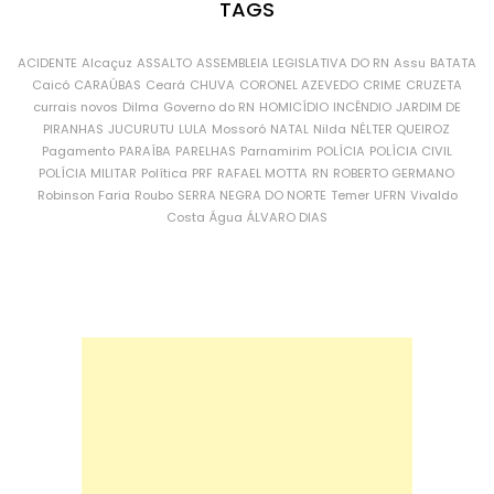
TAGS
ACIDENTE
Alcaçuz
ASSALTO
ASSEMBLEIA LEGISLATIVA DO RN
Assu
BATATA
Caicó
CARAÚBAS
Ceará
CHUVA
CORONEL AZEVEDO
CRIME
CRUZETA
currais novos
Dilma
Governo do RN
HOMICÍDIO
INCÊNDIO
JARDIM DE
PIRANHAS
JUCURUTU
LULA
Mossoró
NATAL
Nilda
NÉLTER QUEIROZ
Pagamento
PARAÍBA
PARELHAS
Parnamirim
POLÍCIA
POLÍCIA CIVIL
POLÍCIA MILITAR
Política
PRF
RAFAEL MOTTA
RN
ROBERTO GERMANO
Robinson Faria
Roubo
SERRA NEGRA DO NORTE
Temer
UFRN
Vivaldo
Costa
Água
ÁLVARO DIAS