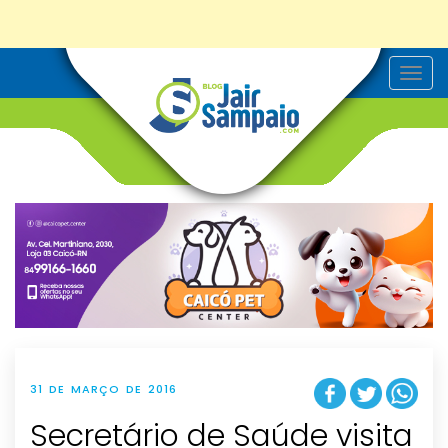
T
o
g
g
l
e
n
a
v
i
g
a
t
i
o
n
31 DE MARÇO DE 2016
Secretário de Saúde visita