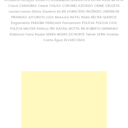
ACIDENTE
Alcaçuz
ASSALTO
ASSEMBLEIA LEGISLATIVA DO RN
Assu
BATATA
Caicó
CARAÚBAS
Ceará
CHUVA
CORONEL AZEVEDO
CRIME
CRUZETA
currais novos
Dilma
Governo do RN
HOMICÍDIO
INCÊNDIO
JARDIM DE
PIRANHAS
JUCURUTU
LULA
Mossoró
NATAL
Nilda
NÉLTER QUEIROZ
Pagamento
PARAÍBA
PARELHAS
Parnamirim
POLÍCIA
POLÍCIA CIVIL
POLÍCIA MILITAR
Política
PRF
RAFAEL MOTTA
RN
ROBERTO GERMANO
Robinson Faria
Roubo
SERRA NEGRA DO NORTE
Temer
UFRN
Vivaldo
Costa
Água
ÁLVARO DIAS