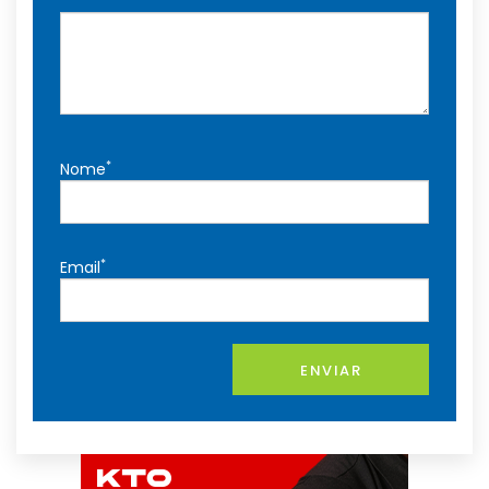
*
Nome
*
Email
ENVIAR