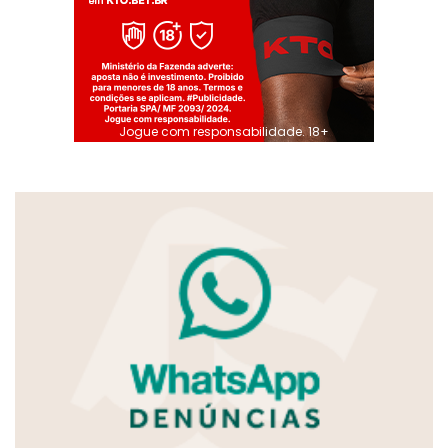
Jogue com responsabilidade. 18+