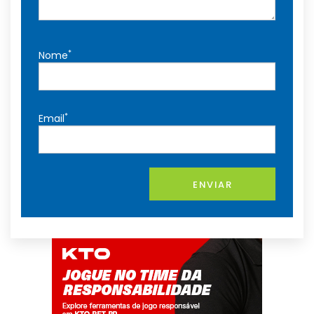
*
Nome
*
Email
ENVIAR