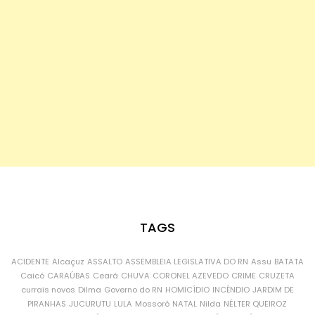
TAGS
ACIDENTE
Alcaçuz
ASSALTO
ASSEMBLEIA LEGISLATIVA DO RN
Assu
BATATA
Caicó
CARAÚBAS
Ceará
CHUVA
CORONEL AZEVEDO
CRIME
CRUZETA
currais novos
Dilma
Governo do RN
HOMICÍDIO
INCÊNDIO
JARDIM DE
PIRANHAS
JUCURUTU
LULA
Mossoró
NATAL
Nilda
NÉLTER QUEIROZ