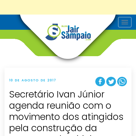
T
o
g
g
l
e
n
a
v
i
g
a
t
10 DE AGOSTO DE 2017
i
o
Secretário Ivan Júnior
n
agenda reunião com o
movimento dos atingidos
pela construção da