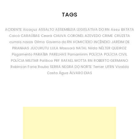
TAGS
ACIDENTE
Alcaçuz
ASSALTO
ASSEMBLEIA LEGISLATIVA DO RN
Assu
BATATA
Caicó
CARAÚBAS
Ceará
CHUVA
CORONEL AZEVEDO
CRIME
CRUZETA
currais novos
Dilma
Governo do RN
HOMICÍDIO
INCÊNDIO
JARDIM DE
PIRANHAS
JUCURUTU
LULA
Mossoró
NATAL
Nilda
NÉLTER QUEIROZ
Pagamento
PARAÍBA
PARELHAS
Parnamirim
POLÍCIA
POLÍCIA CIVIL
POLÍCIA MILITAR
Política
PRF
RAFAEL MOTTA
RN
ROBERTO GERMANO
Robinson Faria
Roubo
SERRA NEGRA DO NORTE
Temer
UFRN
Vivaldo
Costa
Água
ÁLVARO DIAS