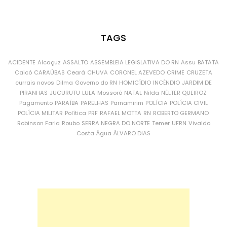
TAGS
ACIDENTE
Alcaçuz
ASSALTO
ASSEMBLEIA LEGISLATIVA DO RN
Assu
BATATA
Caicó
CARAÚBAS
Ceará
CHUVA
CORONEL AZEVEDO
CRIME
CRUZETA
currais novos
Dilma
Governo do RN
HOMICÍDIO
INCÊNDIO
JARDIM DE
PIRANHAS
JUCURUTU
LULA
Mossoró
NATAL
Nilda
NÉLTER QUEIROZ
Pagamento
PARAÍBA
PARELHAS
Parnamirim
POLÍCIA
POLÍCIA CIVIL
POLÍCIA MILITAR
Política
PRF
RAFAEL MOTTA
RN
ROBERTO GERMANO
Robinson Faria
Roubo
SERRA NEGRA DO NORTE
Temer
UFRN
Vivaldo
Costa
Água
ÁLVARO DIAS