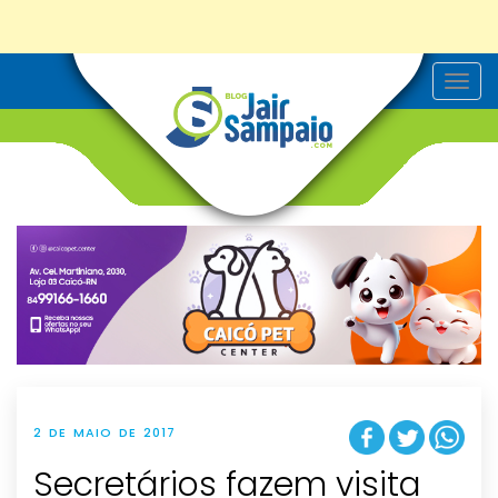
T
o
g
g
l
e
n
a
v
i
g
a
t
i
o
n
2 DE MAIO DE 2017
Secretários fazem visita