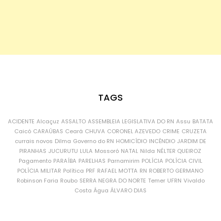
TAGS
ACIDENTE
Alcaçuz
ASSALTO
ASSEMBLEIA LEGISLATIVA DO RN
Assu
BATATA
Caicó
CARAÚBAS
Ceará
CHUVA
CORONEL AZEVEDO
CRIME
CRUZETA
currais novos
Dilma
Governo do RN
HOMICÍDIO
INCÊNDIO
JARDIM DE
PIRANHAS
JUCURUTU
LULA
Mossoró
NATAL
Nilda
NÉLTER QUEIROZ
Pagamento
PARAÍBA
PARELHAS
Parnamirim
POLÍCIA
POLÍCIA CIVIL
POLÍCIA MILITAR
Política
PRF
RAFAEL MOTTA
RN
ROBERTO GERMANO
Robinson Faria
Roubo
SERRA NEGRA DO NORTE
Temer
UFRN
Vivaldo
Costa
Água
ÁLVARO DIAS