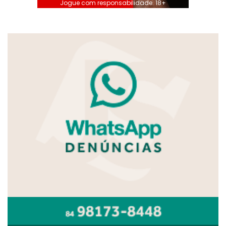
Jogue com responsabilidade. 18+