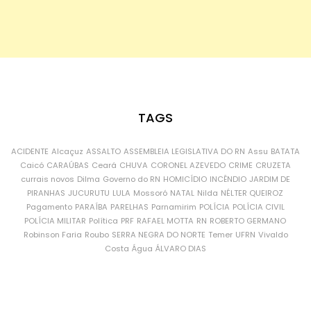
TAGS
ACIDENTE
Alcaçuz
ASSALTO
ASSEMBLEIA LEGISLATIVA DO RN
Assu
BATATA
Caicó
CARAÚBAS
Ceará
CHUVA
CORONEL AZEVEDO
CRIME
CRUZETA
currais novos
Dilma
Governo do RN
HOMICÍDIO
INCÊNDIO
JARDIM DE
PIRANHAS
JUCURUTU
LULA
Mossoró
NATAL
Nilda
NÉLTER QUEIROZ
Pagamento
PARAÍBA
PARELHAS
Parnamirim
POLÍCIA
POLÍCIA CIVIL
POLÍCIA MILITAR
Política
PRF
RAFAEL MOTTA
RN
ROBERTO GERMANO
Robinson Faria
Roubo
SERRA NEGRA DO NORTE
Temer
UFRN
Vivaldo
Costa
Água
ÁLVARO DIAS