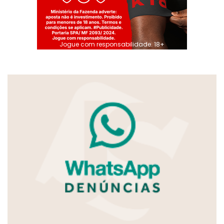
Jogue com responsabilidade. 18+