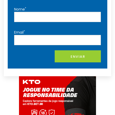
*
Nome
*
Email
ENVIAR