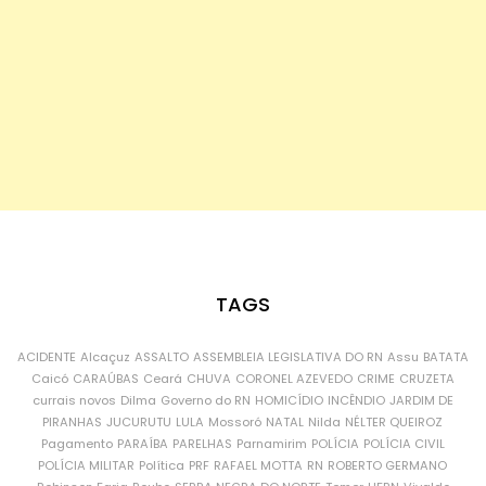
TAGS
ACIDENTE
Alcaçuz
ASSALTO
ASSEMBLEIA LEGISLATIVA DO RN
Assu
BATATA
Caicó
CARAÚBAS
Ceará
CHUVA
CORONEL AZEVEDO
CRIME
CRUZETA
currais novos
Dilma
Governo do RN
HOMICÍDIO
INCÊNDIO
JARDIM DE
PIRANHAS
JUCURUTU
LULA
Mossoró
NATAL
Nilda
NÉLTER QUEIROZ
Pagamento
PARAÍBA
PARELHAS
Parnamirim
POLÍCIA
POLÍCIA CIVIL
POLÍCIA MILITAR
Política
PRF
RAFAEL MOTTA
RN
ROBERTO GERMANO