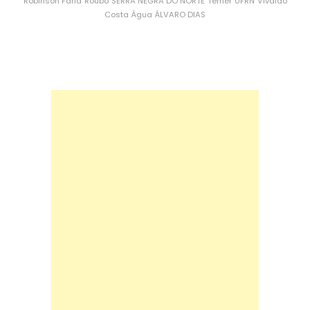
Robinson Faria
Roubo
SERRA NEGRA DO NORTE
Temer
UFRN
Vivaldo
Costa
Água
ÁLVARO DIAS