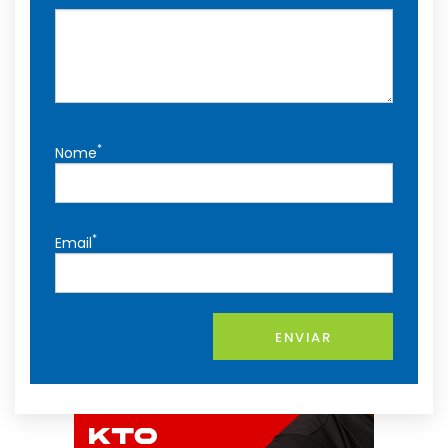
*
Nome
*
Email
ENVIAR