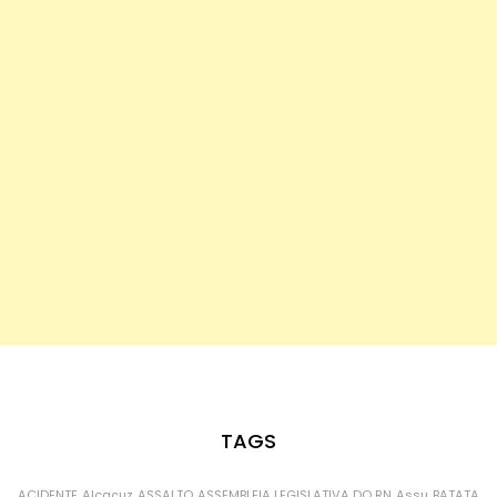
TAGS
ACIDENTE
Alcaçuz
ASSALTO
ASSEMBLEIA LEGISLATIVA DO RN
Assu
BATATA