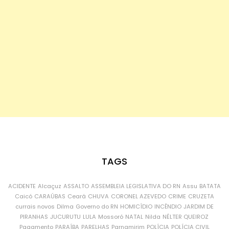
TAGS
ACIDENTE
Alcaçuz
ASSALTO
ASSEMBLEIA LEGISLATIVA DO RN
Assu
BATATA
Caicó
CARAÚBAS
Ceará
CHUVA
CORONEL AZEVEDO
CRIME
CRUZETA
currais novos
Dilma
Governo do RN
HOMICÍDIO
INCÊNDIO
JARDIM DE
PIRANHAS
JUCURUTU
LULA
Mossoró
NATAL
Nilda
NÉLTER QUEIROZ
Pagamento
PARAÍBA
PARELHAS
Parnamirim
POLÍCIA
POLÍCIA CIVIL