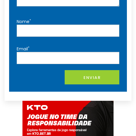
*
Nome
*
Email
ENVIAR