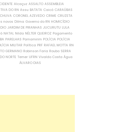
CIDENTE
Alcaçuz
ASSALTO
ASSEMBLEIA
ATIVA DO RN
Assu
BATATA
Caicó
CARAÚBAS
CHUVA
CORONEL AZEVEDO
CRIME
CRUZETA
is novos
Dilma
Governo do RN
HOMICÍDIO
NDIO
JARDIM DE PIRANHAS
JUCURUTU
LULA
ró
NATAL
Nilda
NÉLTER QUEIROZ
Pagamento
ÍBA
PARELHAS
Parnamirim
POLÍCIA
POLÍCIA
LÍCIA MILITAR
Política
PRF
RAFAEL MOTTA
RN
RTO GERMANO
Robinson Faria
Roubo
SERRA
DO NORTE
Temer
UFRN
Vivaldo Costa
Água
ÁLVARO DIAS