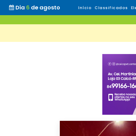
Dia
6
de agosto
Início
Classificados
El