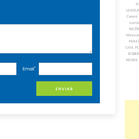
A
LEGISL
Ceará
curra
INCÊ
Mosso
PARA
CIVIL
PO
ROBE
NEGRA 
*
Email
ENVIAR