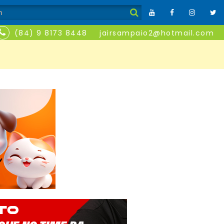
(84) 9 8173 8448
jairsampaio2@hotmail.com