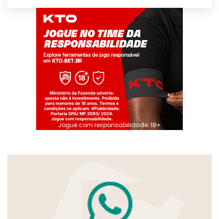
Jogue com responsabilidade. 18+