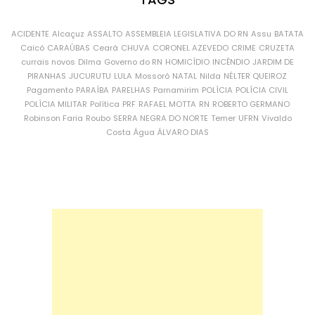
ACIDENTE
Alcaçuz
ASSALTO
ASSEMBLEIA LEGISLATIVA DO RN
Assu
BATATA
Caicó
CARAÚBAS
Ceará
CHUVA
CORONEL AZEVEDO
CRIME
CRUZETA
currais novos
Dilma
Governo do RN
HOMICÍDIO
INCÊNDIO
JARDIM DE
PIRANHAS
JUCURUTU
LULA
Mossoró
NATAL
Nilda
NÉLTER QUEIROZ
Pagamento
PARAÍBA
PARELHAS
Parnamirim
POLÍCIA
POLÍCIA CIVIL
POLÍCIA MILITAR
Política
PRF
RAFAEL MOTTA
RN
ROBERTO GERMANO
Robinson Faria
Roubo
SERRA NEGRA DO NORTE
Temer
UFRN
Vivaldo
Costa
Água
ÁLVARO DIAS