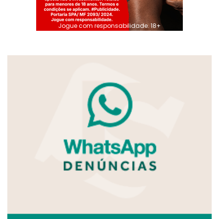
Jogue com responsabilidade. 18+