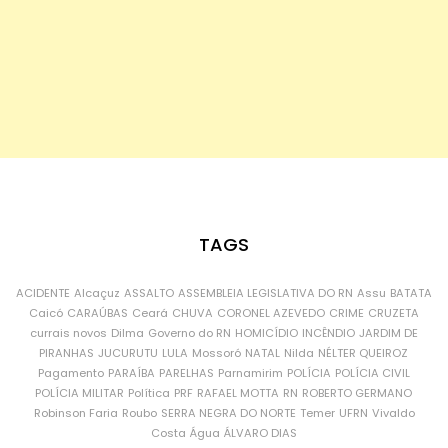
TAGS
ACIDENTE
Alcaçuz
ASSALTO
ASSEMBLEIA LEGISLATIVA DO RN
Assu
BATATA
Caicó
CARAÚBAS
Ceará
CHUVA
CORONEL AZEVEDO
CRIME
CRUZETA
currais novos
Dilma
Governo do RN
HOMICÍDIO
INCÊNDIO
JARDIM DE
PIRANHAS
JUCURUTU
LULA
Mossoró
NATAL
Nilda
NÉLTER QUEIROZ
Pagamento
PARAÍBA
PARELHAS
Parnamirim
POLÍCIA
POLÍCIA CIVIL
POLÍCIA MILITAR
Política
PRF
RAFAEL MOTTA
RN
ROBERTO GERMANO
Robinson Faria
Roubo
SERRA NEGRA DO NORTE
Temer
UFRN
Vivaldo
Costa
Água
ÁLVARO DIAS