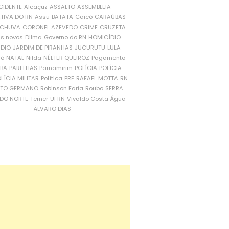
CIDENTE
Alcaçuz
ASSALTO
ASSEMBLEIA
ATIVA DO RN
Assu
BATATA
Caicó
CARAÚBAS
CHUVA
CORONEL AZEVEDO
CRIME
CRUZETA
is novos
Dilma
Governo do RN
HOMICÍDIO
NDIO
JARDIM DE PIRANHAS
JUCURUTU
LULA
ró
NATAL
Nilda
NÉLTER QUEIROZ
Pagamento
ÍBA
PARELHAS
Parnamirim
POLÍCIA
POLÍCIA
LÍCIA MILITAR
Política
PRF
RAFAEL MOTTA
RN
RTO GERMANO
Robinson Faria
Roubo
SERRA
DO NORTE
Temer
UFRN
Vivaldo Costa
Água
ÁLVARO DIAS