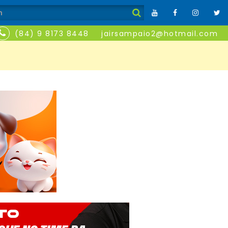
(84) 9 8173 8448
jairsampaio2@hotmail.com