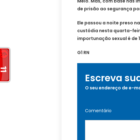
Melo. Mas, com base nas i
de prisão ao segurança po
Ele passou a noite preso n
custódia nesta quarta-feir
importunação sexual é de 1
G1 RN
Escreva su
O seu endereço de e-ma
Comentário