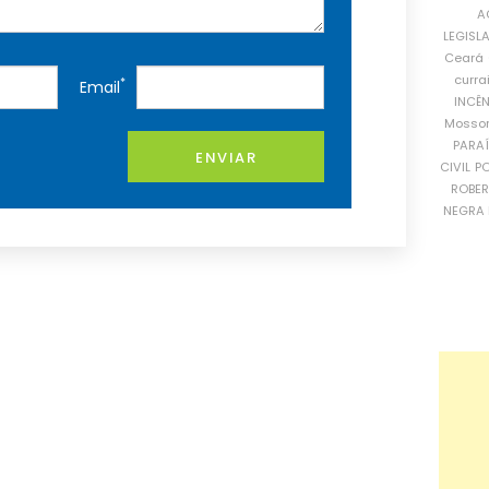
A
LEGISL
Ceará
curra
*
Email
INCÊ
Mosso
PARA
ENVIAR
CIVIL
PO
ROBE
NEGRA 