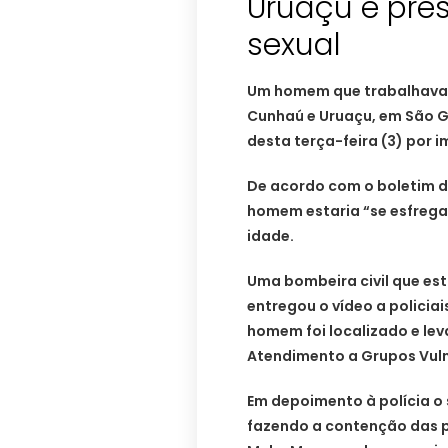
Uruaçu é pre
sexual
Um homem que trabalhava 
Cunhaú e Uruaçu, em São G
desta terça-feira (3) por 
De acordo com o boletim de 
homem estaria “se esfrega
idade.
Uma bombeira civil que est
entregou o vídeo a policiai
homem foi localizado e le
Atendimento a Grupos Vuln
Em depoimento à polícia o
fazendo a contenção das p