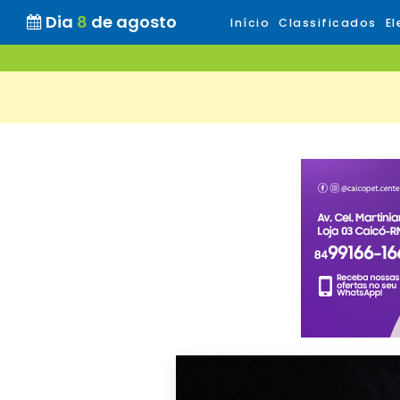
Dia
8
de agosto
Início
Classificados
El