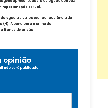
magens apresentadas, o delegado deu voz
r importunação sexual.
a delegacia e vai passar por audiência de
a (4). A pena para o crime de
 a 5 anos de prisão.
a opinião
il não será publicado.