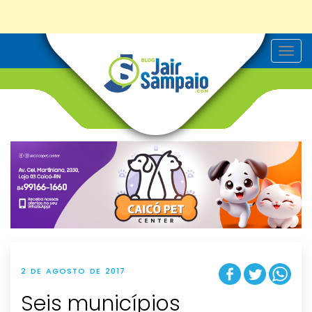
T
o
g
g
l
e
n
a
v
i
g
a
t
i
o
n
2 DE AGOSTO DE 2017
Seis municípios