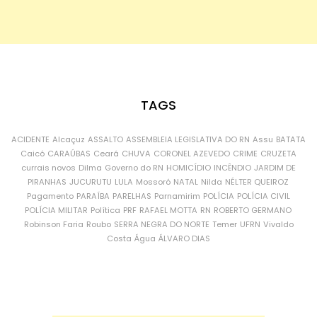
TAGS
ACIDENTE
Alcaçuz
ASSALTO
ASSEMBLEIA LEGISLATIVA DO RN
Assu
BATATA
Caicó
CARAÚBAS
Ceará
CHUVA
CORONEL AZEVEDO
CRIME
CRUZETA
currais novos
Dilma
Governo do RN
HOMICÍDIO
INCÊNDIO
JARDIM DE
PIRANHAS
JUCURUTU
LULA
Mossoró
NATAL
Nilda
NÉLTER QUEIROZ
Pagamento
PARAÍBA
PARELHAS
Parnamirim
POLÍCIA
POLÍCIA CIVIL
POLÍCIA MILITAR
Política
PRF
RAFAEL MOTTA
RN
ROBERTO GERMANO
Robinson Faria
Roubo
SERRA NEGRA DO NORTE
Temer
UFRN
Vivaldo
Costa
Água
ÁLVARO DIAS