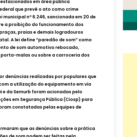
estacionados em área pública
Federal que prevê o ato como crime
Lei municipal nº 6.246, sancionada em 20 de
bre a proibição do funcionamento dos
 praças, praias e demais logradouros
atal. A lei define “paredão de som” como
ento de som automotivo rebocado,
 porta-malas ou sobre a carroceria dos
or denúncias realizadas por populares que
com a utilização do equipamento em via
MN e da Semurb foram acionadas pelo
ções em Segurança Pública (Ciosp) para
 foram constatadas pelas equipes de
ormaram que as denúncias sobre a prática
dões de som podem ser feitas pela