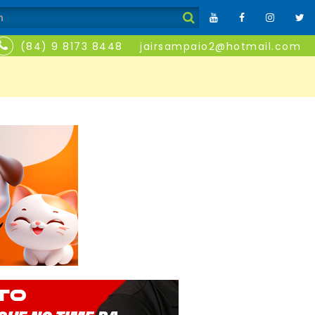
(84) 9 8173 8448
jairsampaio2@hotmail.com