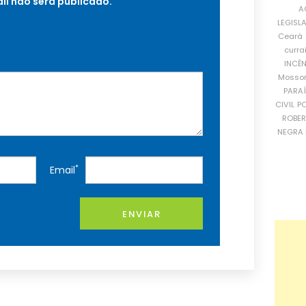
il não será publicado.
A
LEGISL
Ceará
curra
INCÊ
Mosso
PARA
CIVIL
PO
ROBE
NEGRA 
*
Email
ENVIAR