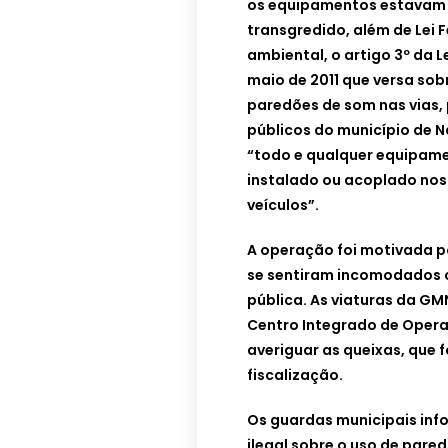
os equipamentos estavam 
transgredido, além de Lei 
ambiental, o artigo 3º da 
maio de 2011 que versa so
paredões de som nas vias,
públicos do município de N
“todo e qualquer equipam
instalado ou acoplado nos
veículos”.
A operação foi motivada p
se sentiram incomodados 
pública. As viaturas da G
Centro Integrado de Opera
averiguar as queixas, que
fiscalização.
Os guardas municipais inf
ilegal sobre o uso de pare