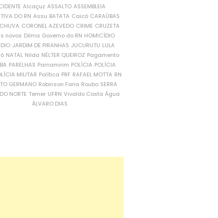
CIDENTE
Alcaçuz
ASSALTO
ASSEMBLEIA
ATIVA DO RN
Assu
BATATA
Caicó
CARAÚBAS
CHUVA
CORONEL AZEVEDO
CRIME
CRUZETA
is novos
Dilma
Governo do RN
HOMICÍDIO
NDIO
JARDIM DE PIRANHAS
JUCURUTU
LULA
ró
NATAL
Nilda
NÉLTER QUEIROZ
Pagamento
ÍBA
PARELHAS
Parnamirim
POLÍCIA
POLÍCIA
LÍCIA MILITAR
Política
PRF
RAFAEL MOTTA
RN
RTO GERMANO
Robinson Faria
Roubo
SERRA
DO NORTE
Temer
UFRN
Vivaldo Costa
Água
ÁLVARO DIAS