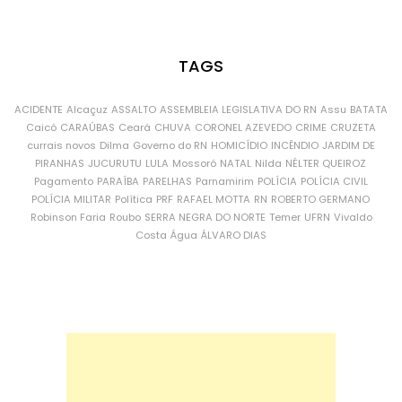
TAGS
ACIDENTE
Alcaçuz
ASSALTO
ASSEMBLEIA LEGISLATIVA DO RN
Assu
BATATA
Caicó
CARAÚBAS
Ceará
CHUVA
CORONEL AZEVEDO
CRIME
CRUZETA
currais novos
Dilma
Governo do RN
HOMICÍDIO
INCÊNDIO
JARDIM DE
PIRANHAS
JUCURUTU
LULA
Mossoró
NATAL
Nilda
NÉLTER QUEIROZ
Pagamento
PARAÍBA
PARELHAS
Parnamirim
POLÍCIA
POLÍCIA CIVIL
POLÍCIA MILITAR
Política
PRF
RAFAEL MOTTA
RN
ROBERTO GERMANO
Robinson Faria
Roubo
SERRA NEGRA DO NORTE
Temer
UFRN
Vivaldo
Costa
Água
ÁLVARO DIAS