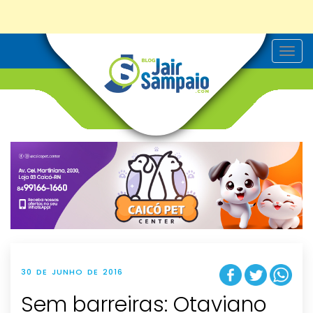
T
o
g
g
l
e
n
a
v
i
g
a
t
i
o
n
30 DE JUNHO DE 2016
Sem barreiras: Otaviano